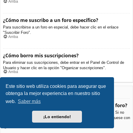
Arriba
¿Cómo me suscribo a un foro específico?
Para suscribirse a un foro en especial, debe hacer clic en el enlace
"Suscribir Foro".
Arriba
¿Cómo borro mis suscripciones?
Para eliminar sus suscripciones, debe entrar en el Panel de Control de
Usuario y hacer clic en la opción "Organizar suscripciones".
Arriba
Este sitio web utiliza cookies para asegurar que
Archivos Adjuntos
obtenga la mejor experiencia en nuestro sitio
web.
Saber más
¿Qué archivos adjuntos son permitidos en este foro?
Cada foro puede permitir o no ciertos tipos de archivos adjuntos. Si no
¡Lo entiendo!
está seguro de que tipos de archivos se pueden cargar, comuníquese con
La Administración para obtener más información.
Arriba