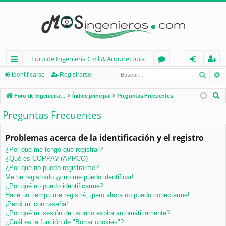
Foro de Ingenieria Civil & Arquitectura
Busca
B
nl
or
de
eg
Identificarse
Registrarse
ac
os
nt
ist
B
Foro de Ingenieria Civil & Arquitectura
Índice principal
Preguntas Frecuentes
es
ifi
ra
u
Preguntas Frecuentes
s
rá
ca
rs
c
Problemas acerca de la identificación y el registro
pi
rs
e
a
¿Por qué me tengo que registrar?
d
e
r
¿Qué es COPPA? (APPCO)
os
¿Por qué no puedo registrarme?
Me he registrado ¡y no me puedo identificar!
¿Por qué no puedo identificarme?
Hace un tiempo me registré, ¡pero ahora no puedo conectarme!
¡Perdí mi contraseña!
¿Por qué mi sesión de usuario expira automáticamente?
¿Cuál es la función de "Borrar cookies"?