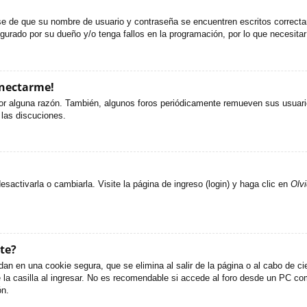
ese de que su nombre de usuario y contraseña se encuentren escritos correct
gurado por su dueño y/o tenga fallos en la programación, por lo que necesitar
onectarme!
or alguna razón. También, algunos foros periódicamente remueven sus usuario
 las discuciones.
activarla o cambiarla. Visite la página de ingreso (login) y haga clic en
Olv
te?
an en una cookie segura, que se elimina al salir de la página o al cabo de c
 casilla al ingresar. No es recomendable si accede al foro desde un PC compa
ón.