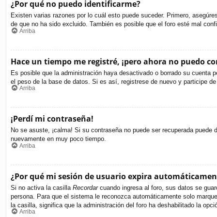
¿Por qué no puedo identificarme?
Existen varias razones por lo cuál esto puede suceder. Primero, asegúr
de que no ha sido excluido. También es posible que el foro esté mal confi
Arriba
Hace un tiempo me registré, ¡pero ahora no puedo c
Es posible que la administración haya desactivado o borrado su cuenta p
el peso de la base de datos. Si es así, registrese de nuevo y participe de
Arriba
¡Perdí mi contraseña!
No se asuste, ¡calma! Si su contraseña no puede ser recuperada puede des
nuevamente en muy poco tiempo.
Arriba
¿Por qué mi sesión de usuario expira automáticamen
Si no activa la casilla
Recordar
cuando ingresa al foro, sus datos se guard
persona. Para que el sistema le reconozca automáticamente solo marque la
la casilla, significa que la administración del foro ha deshabilitado la opci
Arriba