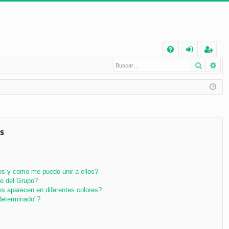
E
Buscar
Bú
FA
de
eg
Q
nt
ist
ifi
ra
ca
rs
rs
e
s
e
s y como me puedo unir a ellos?
e del Grupo?
s aparecen en diferentes colores?
determinado"?