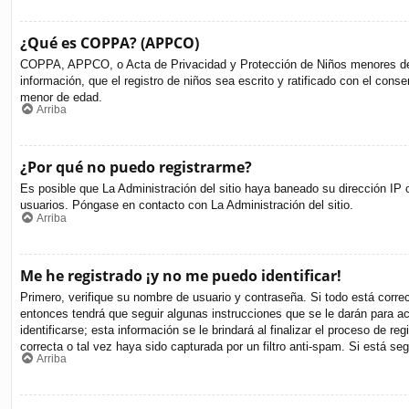
¿Qué es COPPA? (APPCO)
COPPA, APPCO, o Acta de Privacidad y Protección de Niños menores de 13 
información, que el registro de niños sea escrito y ratificado con el cons
menor de edad.
Arriba
¿Por qué no puedo registrarme?
Es posible que La Administración del sitio haya baneado su dirección IP o
usuarios. Póngase en contacto con La Administración del sitio.
Arriba
Me he registrado ¡y no me puedo identificar!
Primero, verifique su nombre de usuario y contraseña. Si todo está corre
entonces tendrá que seguir algunas instrucciones que se le darán para a
identificarse; esta información se le brindará al finalizar el proceso de r
correcta o tal vez haya sido capturada por un filtro anti-spam. Si está s
Arriba