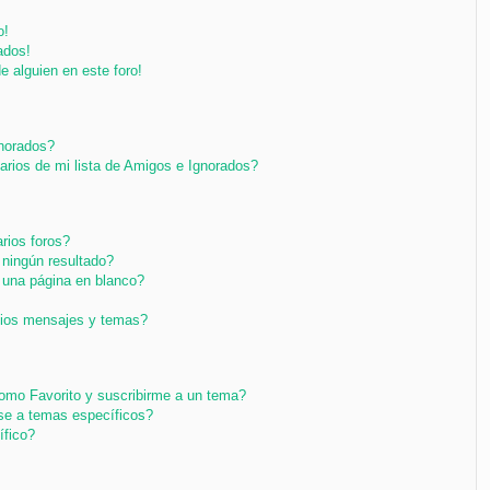
o!
ados!
e alguien en este foro!
gnorados?
arios de mi lista de Amigos e Ignorados?
rios foros?
ningún resultado?
una página en blanco?
pios mensajes y temas?
 como Favorito y suscribirme a un tema?
se a temas específicos?
ífico?