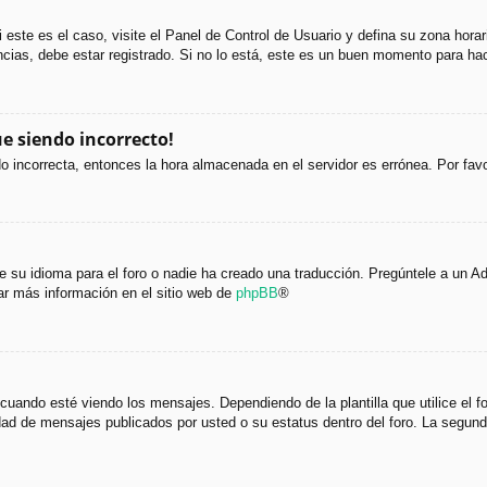
i este es el caso, visite el Panel de Control de Usuario y defina su zona hora
cias, debe estar registrado. Si no lo está, este es un buen momento para hac
ue siendo incorrecto!
ndo incorrecta, entonces la hora almacenada en el servidor es errónea. Por fa
 su idioma para el foro o nadie ha creado una traducción. Pregúntele a un Adm
ar más información en el sitio web de
phpBB
®
do esté viendo los mensajes. Dependiendo de la plantilla que utilice el foro
tidad de mensajes publicados por usted o su estatus dentro del foro. La seg