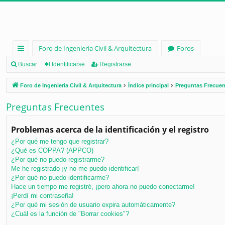
Foro de Ingenieria Civil & Arquitectura
Foros
nl
Buscar
Identificarse
Registrarse
ac
Foro de Ingenieria Civil & Arquitectura
Índice principal
Preguntas Frecuen
es
Preguntas Frecuentes
rá
pi
Problemas acerca de la identificación y el registro
d
¿Por qué me tengo que registrar?
¿Qué es COPPA? (APPCO)
os
¿Por qué no puedo registrarme?
Me he registrado ¡y no me puedo identificar!
¿Por qué no puedo identificarme?
Hace un tiempo me registré, ¡pero ahora no puedo conectarme!
¡Perdí mi contraseña!
¿Por qué mi sesión de usuario expira automáticamente?
¿Cuál es la función de "Borrar cookies"?