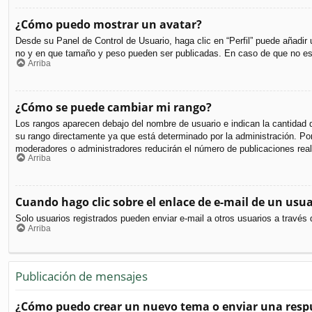
¿Cómo puedo mostrar un avatar?
Desde su Panel de Control de Usuario, haga clic en “Perfil” puede añadir
no y en que tamaño y peso pueden ser publicadas. En caso de que no est
Arriba
¿Cómo se puede cambiar mi rango?
Los rangos aparecen debajo del nombre de usuario e indican la cantidad d
su rango directamente ya que está determinado por la administración. Por 
moderadores o administradores reducirán el número de publicaciones real
Arriba
Cuando hago clic sobre el enlace de e-mail de un usua
Solo usuarios registrados pueden enviar e-mail a otros usuarios a través d
Arriba
Publicación de mensajes
¿Cómo puedo crear un nuevo tema o enviar una resp