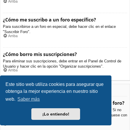
Arriba
¿Cómo me suscribo a un foro específico?
Para suscribirse a un foro en especial, debe hacer clic en el enlace
"Suscribir Foro".
Arriba
¿Cómo borro mis suscripciones?
Para eliminar sus suscripciones, debe entrar en el Panel de Control de
Usuario y hacer clic en la opción "Organizar suscripciones".
Arriba
Este sitio web utiliza cookies para asegurar que
Archivos Adjuntos
obtenga la mejor experiencia en nuestro sitio
web.
Saber más
¿Qué archivos adjuntos son permitidos en este foro?
Cada foro puede permitir o no ciertos tipos de archivos adjuntos. Si no
¡Lo entiendo!
está seguro de que tipos de archivos se pueden cargar, comuníquese con
La Administración para obtener más información.
Arriba