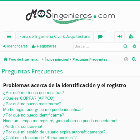
Foro de Ingenieria Civil & Arquitectura
Busca
B
nl
or
de
eg
Identificarse
Registrarse
ac
os
nt
ist
B
Foro de Ingenieria Civil & Arquitectura
Índice principal
Preguntas Frecuentes
es
ifi
ra
u
Preguntas Frecuentes
s
rá
ca
rs
c
Problemas acerca de la identificación y el registro
pi
rs
e
a
¿Por qué me tengo que registrar?
d
e
r
¿Qué es COPPA? (APPCO)
os
¿Por qué no puedo registrarme?
Me he registrado ¡y no me puedo identificar!
¿Por qué no puedo identificarme?
Hace un tiempo me registré, ¡pero ahora no puedo conectarme!
¡Perdí mi contraseña!
¿Por qué mi sesión de usuario expira automáticamente?
¿Cuál es la función de "Borrar cookies"?