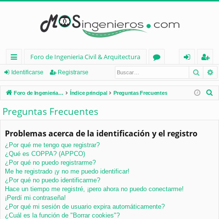
Foro de Ingenieria Civil & Arquitectura
Busca
B
nl
or
de
eg
Identificarse
Registrarse
ac
os
nt
ist
B
Foro de Ingenieria Civil & Arquitectura
Índice principal
Preguntas Frecuentes
es
ifi
ra
u
Preguntas Frecuentes
s
rá
ca
rs
c
Problemas acerca de la identificación y el registro
pi
rs
e
a
¿Por qué me tengo que registrar?
d
e
r
¿Qué es COPPA? (APPCO)
os
¿Por qué no puedo registrarme?
Me he registrado ¡y no me puedo identificar!
¿Por qué no puedo identificarme?
Hace un tiempo me registré, ¡pero ahora no puedo conectarme!
¡Perdí mi contraseña!
¿Por qué mi sesión de usuario expira automáticamente?
¿Cuál es la función de "Borrar cookies"?