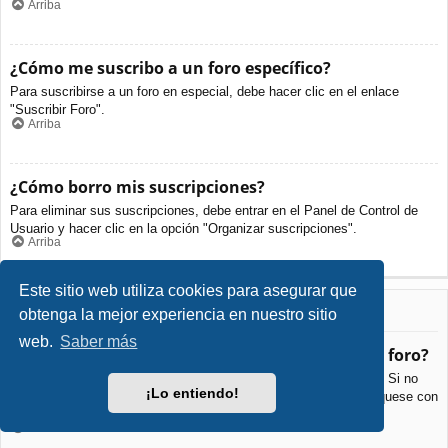
Arriba
¿Cómo me suscribo a un foro específico?
Para suscribirse a un foro en especial, debe hacer clic en el enlace
"Suscribir Foro".
Arriba
¿Cómo borro mis suscripciones?
Para eliminar sus suscripciones, debe entrar en el Panel de Control de
Usuario y hacer clic en la opción "Organizar suscripciones".
Arriba
Este sitio web utiliza cookies para asegurar que
Archivos Adjuntos
obtenga la mejor experiencia en nuestro sitio
web.
Saber más
¿Qué archivos adjuntos son permitidos en este foro?
Cada foro puede permitir o no ciertos tipos de archivos adjuntos. Si no
¡Lo entiendo!
está seguro de que tipos de archivos se pueden cargar, comuníquese con
La Administración para obtener más información.
Arriba