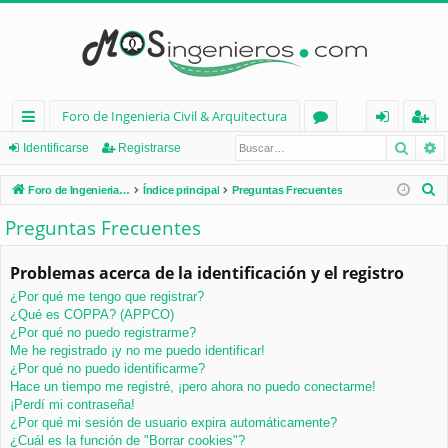
Foro de Ingenieria Civil & Arquitectura
Busca
B
nl
or
de
eg
Identificarse
Registrarse
ac
os
nt
ist
B
Foro de Ingenieria Civil & Arquitectura
Índice principal
Preguntas Frecuentes
es
ifi
ra
u
Preguntas Frecuentes
s
rá
ca
rs
c
Problemas acerca de la identificación y el registro
pi
rs
e
a
¿Por qué me tengo que registrar?
d
e
r
¿Qué es COPPA? (APPCO)
os
¿Por qué no puedo registrarme?
Me he registrado ¡y no me puedo identificar!
¿Por qué no puedo identificarme?
Hace un tiempo me registré, ¡pero ahora no puedo conectarme!
¡Perdí mi contraseña!
¿Por qué mi sesión de usuario expira automáticamente?
¿Cuál es la función de "Borrar cookies"?