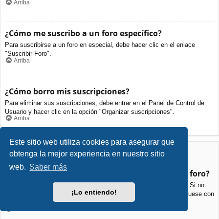
Arriba
¿Cómo me suscribo a un foro específico?
Para suscribirse a un foro en especial, debe hacer clic en el enlace
"Suscribir Foro".
Arriba
¿Cómo borro mis suscripciones?
Para eliminar sus suscripciones, debe entrar en el Panel de Control de
Usuario y hacer clic en la opción "Organizar suscripciones".
Arriba
Este sitio web utiliza cookies para asegurar que
Archivos Adjuntos
obtenga la mejor experiencia en nuestro sitio
web.
Saber más
¿Qué archivos adjuntos son permitidos en este foro?
Cada foro puede permitir o no ciertos tipos de archivos adjuntos. Si no
¡Lo entiendo!
está seguro de que tipos de archivos se pueden cargar, comuníquese con
La Administración para obtener más información.
Arriba