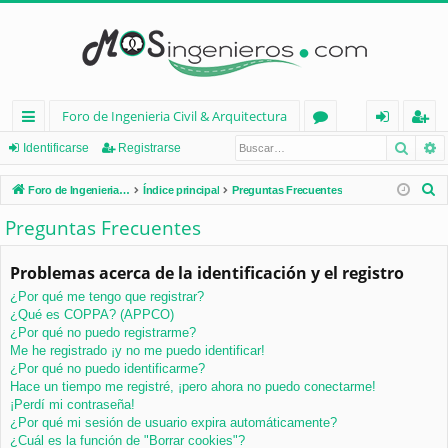
Foro de Ingenieria Civil & Arquitectura
Busca
B
nl
or
de
eg
Identificarse
Registrarse
ac
os
nt
ist
B
Foro de Ingenieria Civil & Arquitectura
Índice principal
Preguntas Frecuentes
es
ifi
ra
u
Preguntas Frecuentes
s
rá
ca
rs
c
Problemas acerca de la identificación y el registro
pi
rs
e
a
¿Por qué me tengo que registrar?
d
e
r
¿Qué es COPPA? (APPCO)
os
¿Por qué no puedo registrarme?
Me he registrado ¡y no me puedo identificar!
¿Por qué no puedo identificarme?
Hace un tiempo me registré, ¡pero ahora no puedo conectarme!
¡Perdí mi contraseña!
¿Por qué mi sesión de usuario expira automáticamente?
¿Cuál es la función de "Borrar cookies"?