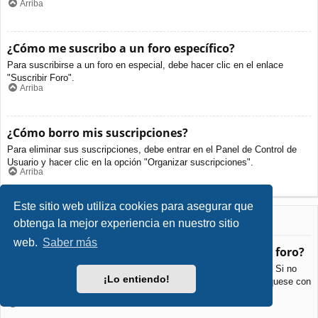
Arriba
¿Cómo me suscribo a un foro específico?
Para suscribirse a un foro en especial, debe hacer clic en el enlace
"Suscribir Foro".
Arriba
¿Cómo borro mis suscripciones?
Para eliminar sus suscripciones, debe entrar en el Panel de Control de
Usuario y hacer clic en la opción "Organizar suscripciones".
Arriba
Este sitio web utiliza cookies para asegurar que
Archivos Adjuntos
obtenga la mejor experiencia en nuestro sitio
web.
Saber más
¿Qué archivos adjuntos son permitidos en este foro?
Cada foro puede permitir o no ciertos tipos de archivos adjuntos. Si no
¡Lo entiendo!
está seguro de que tipos de archivos se pueden cargar, comuníquese con
La Administración para obtener más información.
Arriba