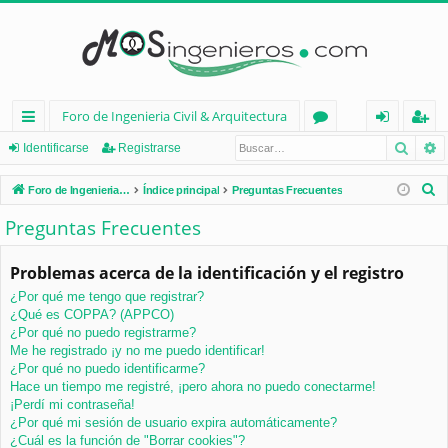
Foro de Ingenieria Civil & Arquitectura
Busca
B
nl
or
de
eg
Identificarse
Registrarse
ac
os
nt
ist
B
Foro de Ingenieria Civil & Arquitectura
Índice principal
Preguntas Frecuentes
es
ifi
ra
u
Preguntas Frecuentes
s
rá
ca
rs
c
Problemas acerca de la identificación y el registro
pi
rs
e
a
¿Por qué me tengo que registrar?
d
e
r
¿Qué es COPPA? (APPCO)
os
¿Por qué no puedo registrarme?
Me he registrado ¡y no me puedo identificar!
¿Por qué no puedo identificarme?
Hace un tiempo me registré, ¡pero ahora no puedo conectarme!
¡Perdí mi contraseña!
¿Por qué mi sesión de usuario expira automáticamente?
¿Cuál es la función de "Borrar cookies"?