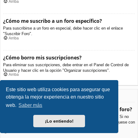
Arriba
¿Cómo me suscribo a un foro específico?
Para suscribirse a un foro en especial, debe hacer clic en el enlace
"Suscribir Foro".
Arriba
¿Cómo borro mis suscripciones?
Para eliminar sus suscripciones, debe entrar en el Panel de Control de
Usuario y hacer clic en la opción "Organizar suscripciones".
Arriba
Este sitio web utiliza cookies para asegurar que
Archivos Adjuntos
obtenga la mejor experiencia en nuestro sitio
web.
Saber más
¿Qué archivos adjuntos son permitidos en este foro?
Cada foro puede permitir o no ciertos tipos de archivos adjuntos. Si no
¡Lo entiendo!
está seguro de que tipos de archivos se pueden cargar, comuníquese con
La Administración para obtener más información.
Arriba