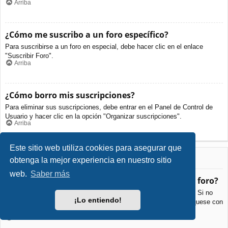
Arriba
¿Cómo me suscribo a un foro específico?
Para suscribirse a un foro en especial, debe hacer clic en el enlace
"Suscribir Foro".
Arriba
¿Cómo borro mis suscripciones?
Para eliminar sus suscripciones, debe entrar en el Panel de Control de
Usuario y hacer clic en la opción "Organizar suscripciones".
Arriba
Este sitio web utiliza cookies para asegurar que
Archivos Adjuntos
obtenga la mejor experiencia en nuestro sitio
web.
Saber más
¿Qué archivos adjuntos son permitidos en este foro?
Cada foro puede permitir o no ciertos tipos de archivos adjuntos. Si no
¡Lo entiendo!
está seguro de que tipos de archivos se pueden cargar, comuníquese con
La Administración para obtener más información.
Arriba