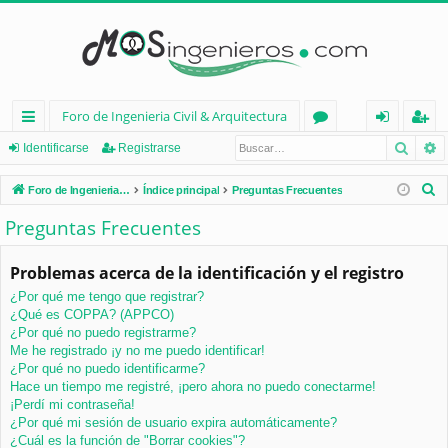
Foro de Ingenieria Civil & Arquitectura
Busca
B
nl
or
de
eg
Identificarse
Registrarse
ac
os
nt
ist
B
Foro de Ingenieria Civil & Arquitectura
Índice principal
Preguntas Frecuentes
es
ifi
ra
u
Preguntas Frecuentes
s
rá
ca
rs
c
Problemas acerca de la identificación y el registro
pi
rs
e
a
¿Por qué me tengo que registrar?
d
e
r
¿Qué es COPPA? (APPCO)
os
¿Por qué no puedo registrarme?
Me he registrado ¡y no me puedo identificar!
¿Por qué no puedo identificarme?
Hace un tiempo me registré, ¡pero ahora no puedo conectarme!
¡Perdí mi contraseña!
¿Por qué mi sesión de usuario expira automáticamente?
¿Cuál es la función de "Borrar cookies"?