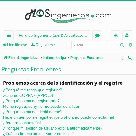
Foro de Ingenieria Civil & Arquitectura
Busca
B
nl
or
de
eg
Identificarse
Registrarse
ac
os
nt
ist
B
Foro de Ingenieria Civil & Arquitectura
Índice principal
Preguntas Frecuentes
es
ifi
ra
u
Preguntas Frecuentes
s
rá
ca
rs
c
Problemas acerca de la identificación y el registro
pi
rs
e
a
¿Por qué me tengo que registrar?
d
e
r
¿Qué es COPPA? (APPCO)
os
¿Por qué no puedo registrarme?
Me he registrado ¡y no me puedo identificar!
¿Por qué no puedo identificarme?
Hace un tiempo me registré, ¡pero ahora no puedo conectarme!
¡Perdí mi contraseña!
¿Por qué mi sesión de usuario expira automáticamente?
¿Cuál es la función de "Borrar cookies"?