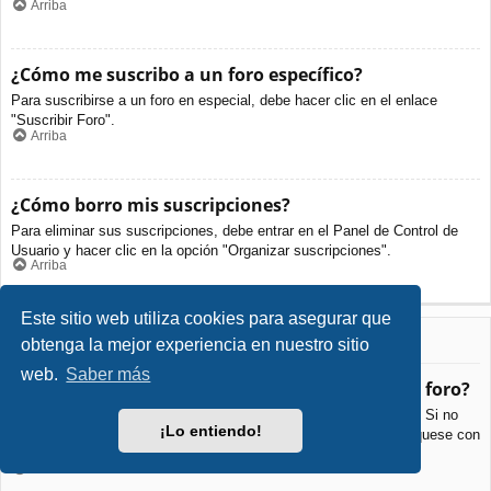
Arriba
¿Cómo me suscribo a un foro específico?
Para suscribirse a un foro en especial, debe hacer clic en el enlace
"Suscribir Foro".
Arriba
¿Cómo borro mis suscripciones?
Para eliminar sus suscripciones, debe entrar en el Panel de Control de
Usuario y hacer clic en la opción "Organizar suscripciones".
Arriba
Este sitio web utiliza cookies para asegurar que
Archivos Adjuntos
obtenga la mejor experiencia en nuestro sitio
web.
Saber más
¿Qué archivos adjuntos son permitidos en este foro?
Cada foro puede permitir o no ciertos tipos de archivos adjuntos. Si no
¡Lo entiendo!
está seguro de que tipos de archivos se pueden cargar, comuníquese con
La Administración para obtener más información.
Arriba