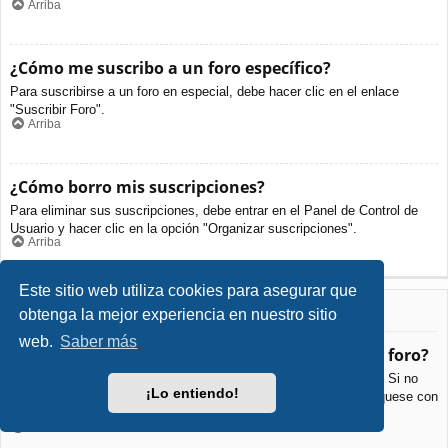
Arriba
¿Cómo me suscribo a un foro específico?
Para suscribirse a un foro en especial, debe hacer clic en el enlace
"Suscribir Foro".
Arriba
¿Cómo borro mis suscripciones?
Para eliminar sus suscripciones, debe entrar en el Panel de Control de
Usuario y hacer clic en la opción "Organizar suscripciones".
Arriba
Este sitio web utiliza cookies para asegurar que
Archivos Adjuntos
obtenga la mejor experiencia en nuestro sitio
web.
Saber más
¿Qué archivos adjuntos son permitidos en este foro?
Cada foro puede permitir o no ciertos tipos de archivos adjuntos. Si no
¡Lo entiendo!
está seguro de que tipos de archivos se pueden cargar, comuníquese con
La Administración para obtener más información.
Arriba