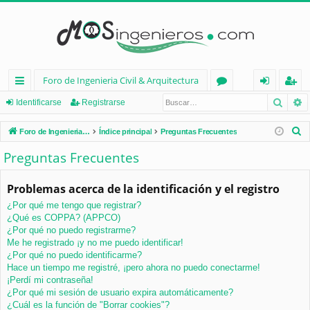
Foro de Ingenieria Civil & Arquitectura
Busca
B
nl
or
de
eg
Identificarse
Registrarse
ac
os
nt
ist
B
Foro de Ingenieria Civil & Arquitectura
Índice principal
Preguntas Frecuentes
es
ifi
ra
u
Preguntas Frecuentes
s
rá
ca
rs
c
Problemas acerca de la identificación y el registro
pi
rs
e
a
¿Por qué me tengo que registrar?
d
e
r
¿Qué es COPPA? (APPCO)
os
¿Por qué no puedo registrarme?
Me he registrado ¡y no me puedo identificar!
¿Por qué no puedo identificarme?
Hace un tiempo me registré, ¡pero ahora no puedo conectarme!
¡Perdí mi contraseña!
¿Por qué mi sesión de usuario expira automáticamente?
¿Cuál es la función de "Borrar cookies"?