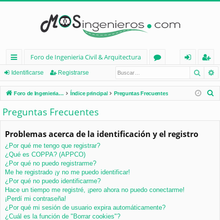
Foro de Ingenieria Civil & Arquitectura
Busca
B
nl
or
de
eg
Identificarse
Registrarse
ac
os
nt
ist
B
Foro de Ingenieria Civil & Arquitectura
Índice principal
Preguntas Frecuentes
es
ifi
ra
u
Preguntas Frecuentes
s
rá
ca
rs
c
Problemas acerca de la identificación y el registro
pi
rs
e
a
¿Por qué me tengo que registrar?
d
e
r
¿Qué es COPPA? (APPCO)
os
¿Por qué no puedo registrarme?
Me he registrado ¡y no me puedo identificar!
¿Por qué no puedo identificarme?
Hace un tiempo me registré, ¡pero ahora no puedo conectarme!
¡Perdí mi contraseña!
¿Por qué mi sesión de usuario expira automáticamente?
¿Cuál es la función de "Borrar cookies"?