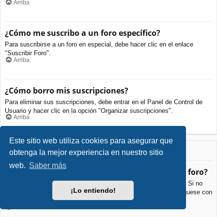
Arriba
¿Cómo me suscribo a un foro específico?
Para suscribirse a un foro en especial, debe hacer clic en el enlace
"Suscribir Foro".
Arriba
¿Cómo borro mis suscripciones?
Para eliminar sus suscripciones, debe entrar en el Panel de Control de
Usuario y hacer clic en la opción "Organizar suscripciones".
Arriba
Este sitio web utiliza cookies para asegurar que
Archivos Adjuntos
obtenga la mejor experiencia en nuestro sitio
web.
Saber más
¿Qué archivos adjuntos son permitidos en este foro?
Cada foro puede permitir o no ciertos tipos de archivos adjuntos. Si no
¡Lo entiendo!
está seguro de que tipos de archivos se pueden cargar, comuníquese con
La Administración para obtener más información.
Arriba