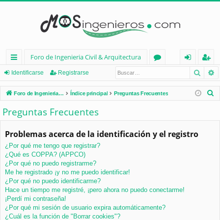
Foro de Ingenieria Civil & Arquitectura
Busca
B
nl
or
de
eg
Identificarse
Registrarse
ac
os
nt
ist
B
Foro de Ingenieria Civil & Arquitectura
Índice principal
Preguntas Frecuentes
es
ifi
ra
u
Preguntas Frecuentes
s
rá
ca
rs
c
Problemas acerca de la identificación y el registro
pi
rs
e
a
¿Por qué me tengo que registrar?
d
e
r
¿Qué es COPPA? (APPCO)
os
¿Por qué no puedo registrarme?
Me he registrado ¡y no me puedo identificar!
¿Por qué no puedo identificarme?
Hace un tiempo me registré, ¡pero ahora no puedo conectarme!
¡Perdí mi contraseña!
¿Por qué mi sesión de usuario expira automáticamente?
¿Cuál es la función de "Borrar cookies"?