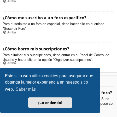
Arriba
¿Cómo me suscribo a un foro específico?
Para suscribirse a un foro en especial, debe hacer clic en el enlace
"Suscribir Foro".
Arriba
¿Cómo borro mis suscripciones?
Para eliminar sus suscripciones, debe entrar en el Panel de Control de
Usuario y hacer clic en la opción "Organizar suscripciones".
Arriba
Este sitio web utiliza cookies para asegurar que
Archivos Adjuntos
obtenga la mejor experiencia en nuestro sitio
web.
Saber más
¿Qué archivos adjuntos son permitidos en este foro?
Cada foro puede permitir o no ciertos tipos de archivos adjuntos. Si no
¡Lo entiendo!
está seguro de que tipos de archivos se pueden cargar, comuníquese con
La Administración para obtener más información.
Arriba