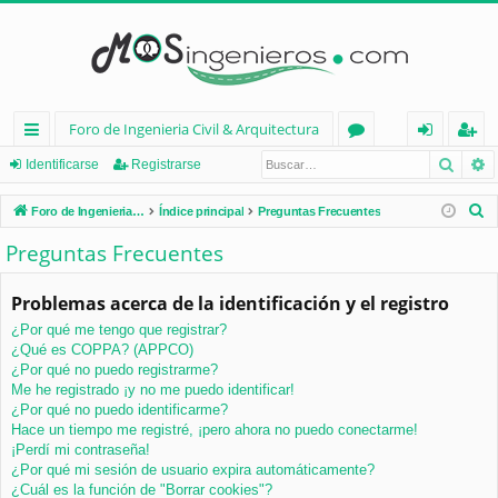
Foro de Ingenieria Civil & Arquitectura
Busca
B
nl
or
de
eg
Identificarse
Registrarse
ac
os
nt
ist
B
Foro de Ingenieria Civil & Arquitectura
Índice principal
Preguntas Frecuentes
es
ifi
ra
u
Preguntas Frecuentes
s
rá
ca
rs
c
Problemas acerca de la identificación y el registro
pi
rs
e
a
¿Por qué me tengo que registrar?
d
e
r
¿Qué es COPPA? (APPCO)
os
¿Por qué no puedo registrarme?
Me he registrado ¡y no me puedo identificar!
¿Por qué no puedo identificarme?
Hace un tiempo me registré, ¡pero ahora no puedo conectarme!
¡Perdí mi contraseña!
¿Por qué mi sesión de usuario expira automáticamente?
¿Cuál es la función de "Borrar cookies"?