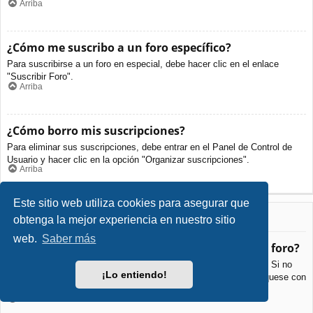
Arriba
¿Cómo me suscribo a un foro específico?
Para suscribirse a un foro en especial, debe hacer clic en el enlace
"Suscribir Foro".
Arriba
¿Cómo borro mis suscripciones?
Para eliminar sus suscripciones, debe entrar en el Panel de Control de
Usuario y hacer clic en la opción "Organizar suscripciones".
Arriba
Este sitio web utiliza cookies para asegurar que
Archivos Adjuntos
obtenga la mejor experiencia en nuestro sitio
web.
Saber más
¿Qué archivos adjuntos son permitidos en este foro?
Cada foro puede permitir o no ciertos tipos de archivos adjuntos. Si no
¡Lo entiendo!
está seguro de que tipos de archivos se pueden cargar, comuníquese con
La Administración para obtener más información.
Arriba