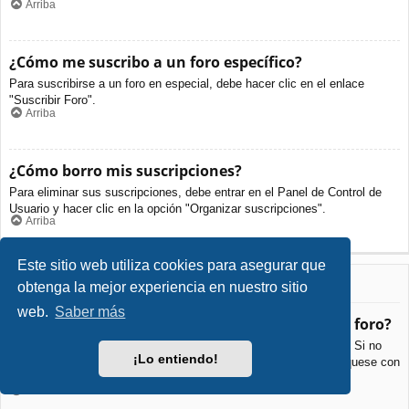
Arriba
¿Cómo me suscribo a un foro específico?
Para suscribirse a un foro en especial, debe hacer clic en el enlace
"Suscribir Foro".
Arriba
¿Cómo borro mis suscripciones?
Para eliminar sus suscripciones, debe entrar en el Panel de Control de
Usuario y hacer clic en la opción "Organizar suscripciones".
Arriba
Este sitio web utiliza cookies para asegurar que
Archivos Adjuntos
obtenga la mejor experiencia en nuestro sitio
web.
Saber más
¿Qué archivos adjuntos son permitidos en este foro?
Cada foro puede permitir o no ciertos tipos de archivos adjuntos. Si no
¡Lo entiendo!
está seguro de que tipos de archivos se pueden cargar, comuníquese con
La Administración para obtener más información.
Arriba