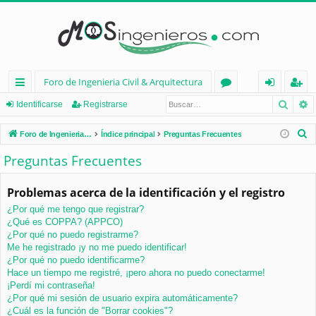
Foro de Ingenieria Civil & Arquitectura
Busca
B
nl
or
de
eg
Identificarse
Registrarse
ac
os
nt
ist
B
Foro de Ingenieria Civil & Arquitectura
Índice principal
Preguntas Frecuentes
es
ifi
ra
u
Preguntas Frecuentes
s
rá
ca
rs
c
Problemas acerca de la identificación y el registro
pi
rs
e
a
¿Por qué me tengo que registrar?
d
e
r
¿Qué es COPPA? (APPCO)
os
¿Por qué no puedo registrarme?
Me he registrado ¡y no me puedo identificar!
¿Por qué no puedo identificarme?
Hace un tiempo me registré, ¡pero ahora no puedo conectarme!
¡Perdí mi contraseña!
¿Por qué mi sesión de usuario expira automáticamente?
¿Cuál es la función de "Borrar cookies"?