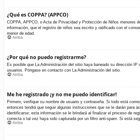
¿Qué es COPPA? (APPCO)
COPPA, APPCO, o Acta de Privacidad y Protección de Niños menores de 13 
información, que el registro de niños sea escrito y ratificado con el cons
menor de edad.
Arriba
¿Por qué no puedo registrarme?
Es posible que La Administración del sitio haya baneado su dirección IP o
usuarios. Póngase en contacto con La Administración del sitio.
Arriba
Me he registrado ¡y no me puedo identificar!
Primero, verifique su nombre de usuario y contraseña. Si todo está corre
entonces tendrá que seguir algunas instrucciones que se le darán para a
identificarse; esta información se le brindará al finalizar el proceso de r
correcta o tal vez haya sido capturada por un filtro anti-spam. Si está s
Arriba