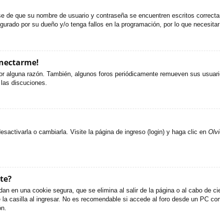
ese de que su nombre de usuario y contraseña se encuentren escritos correct
gurado por su dueño y/o tenga fallos en la programación, por lo que necesitar
onectarme!
or alguna razón. También, algunos foros periódicamente remueven sus usuario
 las discuciones.
activarla o cambiarla. Visite la página de ingreso (login) y haga clic en
Olv
te?
an en una cookie segura, que se elimina al salir de la página o al cabo de c
 casilla al ingresar. No es recomendable si accede al foro desde un PC compa
ón.