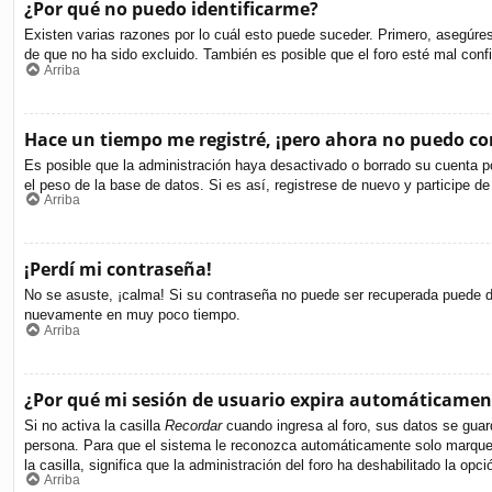
¿Por qué no puedo identificarme?
Existen varias razones por lo cuál esto puede suceder. Primero, asegúr
de que no ha sido excluido. También es posible que el foro esté mal confi
Arriba
Hace un tiempo me registré, ¡pero ahora no puedo c
Es posible que la administración haya desactivado o borrado su cuenta p
el peso de la base de datos. Si es así, registrese de nuevo y participe de
Arriba
¡Perdí mi contraseña!
No se asuste, ¡calma! Si su contraseña no puede ser recuperada puede des
nuevamente en muy poco tiempo.
Arriba
¿Por qué mi sesión de usuario expira automáticamen
Si no activa la casilla
Recordar
cuando ingresa al foro, sus datos se guard
persona. Para que el sistema le reconozca automáticamente solo marque la
la casilla, significa que la administración del foro ha deshabilitado la opci
Arriba