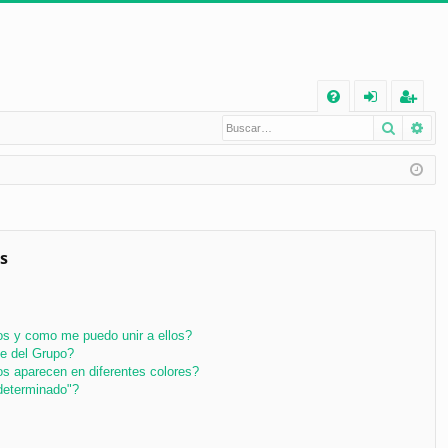
E
Buscar
Bú
FA
de
eg
Q
nt
ist
ifi
ra
ca
rs
rs
e
s
e
s y como me puedo unir a ellos?
e del Grupo?
s aparecen en diferentes colores?
determinado"?