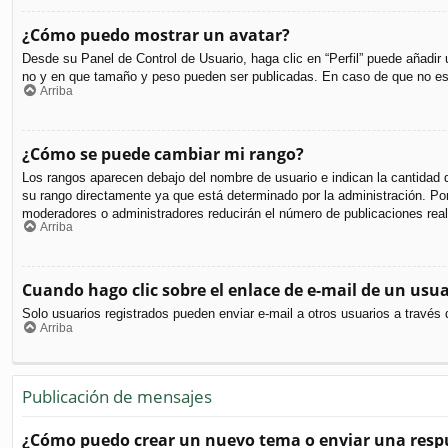
¿Cómo puedo mostrar un avatar?
Desde su Panel de Control de Usuario, haga clic en “Perfil” puede añadir
no y en que tamaño y peso pueden ser publicadas. En caso de que no est
Arriba
¿Cómo se puede cambiar mi rango?
Los rangos aparecen debajo del nombre de usuario e indican la cantidad d
su rango directamente ya que está determinado por la administración. Por 
moderadores o administradores reducirán el número de publicaciones real
Arriba
Cuando hago clic sobre el enlace de e-mail de un usua
Solo usuarios registrados pueden enviar e-mail a otros usuarios a través d
Arriba
Publicación de mensajes
¿Cómo puedo crear un nuevo tema o enviar una resp