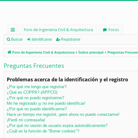
Foro de Ingenieria Civil & Arquitectura
Foros
nl
Buscar
Identificarse
Registrarse
ac
Foro de Ingenieria Civil & Arquitectura
Índice principal
Preguntas Frecuen
es
Preguntas Frecuentes
rá
pi
Problemas acerca de la identificación y el registro
d
¿Por qué me tengo que registrar?
¿Qué es COPPA? (APPCO)
os
¿Por qué no puedo registrarme?
Me he registrado ¡y no me puedo identificar!
¿Por qué no puedo identificarme?
Hace un tiempo me registré, ¡pero ahora no puedo conectarme!
¡Perdí mi contraseña!
¿Por qué mi sesión de usuario expira automáticamente?
¿Cuál es la función de "Borrar cookies"?