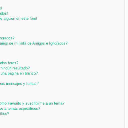
o!
ados!
e alguien en este foro!
gnorados?
arios de mi lista de Amigos e Ignorados?
rios foros?
ningún resultado?
una página en blanco?
pios mensajes y temas?
 como Favorito y suscribirme a un tema?
se a temas específicos?
ífico?