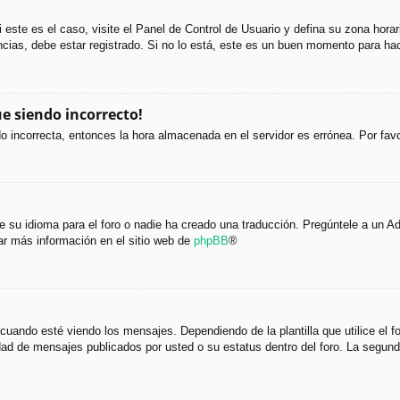
i este es el caso, visite el Panel de Control de Usuario y defina su zona hora
cias, debe estar registrado. Si no lo está, este es un buen momento para hac
ue siendo incorrecto!
ndo incorrecta, entonces la hora almacenada en el servidor es errónea. Por fa
 su idioma para el foro o nadie ha creado una traducción. Pregúntele a un Adm
ar más información en el sitio web de
phpBB
®
do esté viendo los mensajes. Dependiendo de la plantilla que utilice el foro
tidad de mensajes publicados por usted o su estatus dentro del foro. La seg