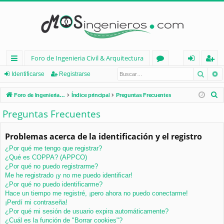
Foro de Ingenieria Civil & Arquitectura
Busca
B
nl
or
de
eg
Identificarse
Registrarse
ac
os
nt
ist
B
Foro de Ingenieria Civil & Arquitectura
Índice principal
Preguntas Frecuentes
es
ifi
ra
u
Preguntas Frecuentes
s
rá
ca
rs
c
Problemas acerca de la identificación y el registro
pi
rs
e
a
¿Por qué me tengo que registrar?
d
e
r
¿Qué es COPPA? (APPCO)
os
¿Por qué no puedo registrarme?
Me he registrado ¡y no me puedo identificar!
¿Por qué no puedo identificarme?
Hace un tiempo me registré, ¡pero ahora no puedo conectarme!
¡Perdí mi contraseña!
¿Por qué mi sesión de usuario expira automáticamente?
¿Cuál es la función de "Borrar cookies"?