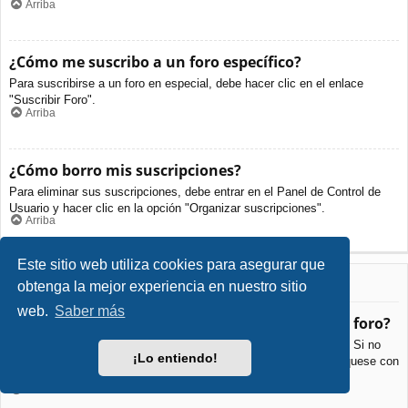
Arriba
¿Cómo me suscribo a un foro específico?
Para suscribirse a un foro en especial, debe hacer clic en el enlace
"Suscribir Foro".
Arriba
¿Cómo borro mis suscripciones?
Para eliminar sus suscripciones, debe entrar en el Panel de Control de
Usuario y hacer clic en la opción "Organizar suscripciones".
Arriba
Este sitio web utiliza cookies para asegurar que
Archivos Adjuntos
obtenga la mejor experiencia en nuestro sitio
web.
Saber más
¿Qué archivos adjuntos son permitidos en este foro?
Cada foro puede permitir o no ciertos tipos de archivos adjuntos. Si no
¡Lo entiendo!
está seguro de que tipos de archivos se pueden cargar, comuníquese con
La Administración para obtener más información.
Arriba