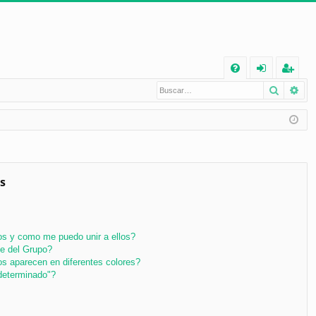
E
Buscar
Bú
FA
de
eg
Q
nt
ist
ifi
ra
ca
rs
rs
e
s
e
s y como me puedo unir a ellos?
e del Grupo?
s aparecen en diferentes colores?
determinado"?