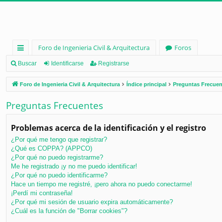
Foro de Ingenieria Civil & Arquitectura
Foros
nl
Buscar
Identificarse
Registrarse
ac
Foro de Ingenieria Civil & Arquitectura
Índice principal
Preguntas Frecuen
es
Preguntas Frecuentes
rá
pi
Problemas acerca de la identificación y el registro
d
¿Por qué me tengo que registrar?
¿Qué es COPPA? (APPCO)
os
¿Por qué no puedo registrarme?
Me he registrado ¡y no me puedo identificar!
¿Por qué no puedo identificarme?
Hace un tiempo me registré, ¡pero ahora no puedo conectarme!
¡Perdí mi contraseña!
¿Por qué mi sesión de usuario expira automáticamente?
¿Cuál es la función de "Borrar cookies"?