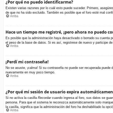
¿Por qué no puedo identificarme?
Existen varias razones por lo cuál esto puede suceder. Primero, asegúr
de que no ha sido excluido. También es posible que el foro esté mal confi
Arriba
Hace un tiempo me registré, ¡pero ahora no puedo c
Es posible que la administración haya desactivado o borrado su cuenta p
el peso de la base de datos. Si es así, registrese de nuevo y participe de
Arriba
¡Perdí mi contraseña!
No se asuste, ¡calma! Si su contraseña no puede ser recuperada puede des
nuevamente en muy poco tiempo.
Arriba
¿Por qué mi sesión de usuario expira automáticamen
Si no activa la casilla
Recordar
cuando ingresa al foro, sus datos se guard
persona. Para que el sistema le reconozca automáticamente solo marque la
la casilla, significa que la administración del foro ha deshabilitado la opci
Arriba