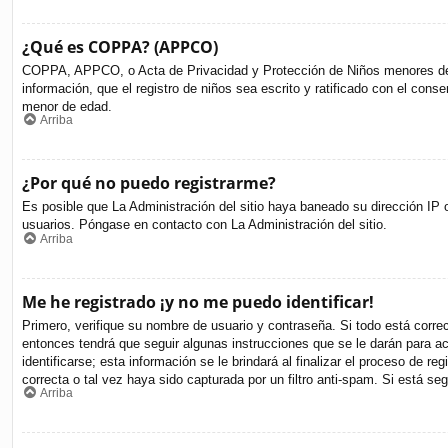
¿Qué es COPPA? (APPCO)
COPPA, APPCO, o Acta de Privacidad y Protección de Niños menores de 13 
información, que el registro de niños sea escrito y ratificado con el cons
menor de edad.
Arriba
¿Por qué no puedo registrarme?
Es posible que La Administración del sitio haya baneado su dirección IP o
usuarios. Póngase en contacto con La Administración del sitio.
Arriba
Me he registrado ¡y no me puedo identificar!
Primero, verifique su nombre de usuario y contraseña. Si todo está corre
entonces tendrá que seguir algunas instrucciones que se le darán para a
identificarse; esta información se le brindará al finalizar el proceso de r
correcta o tal vez haya sido capturada por un filtro anti-spam. Si está s
Arriba