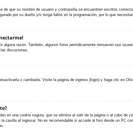
ese de que su nombre de usuario y contraseña se encuentren escritos correct
gurado por su dueño y/o tenga fallos en la programación, por lo que necesitar
onectarme!
or alguna razón. También, algunos foros periódicamente remueven sus usuario
 las discuciones.
activarla o cambiarla. Visite la página de ingreso (login) y haga clic en
Olv
te?
an en una cookie segura, que se elimina al salir de la página o al cabo de c
 casilla al ingresar. No es recomendable si accede al foro desde un PC compa
ón.