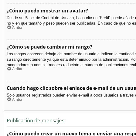
¿Cómo puedo mostrar un avatar?
Desde su Panel de Control de Usuario, haga clic en “Perfil” puede añadir
no y en que tamaño y peso pueden ser publicadas. En caso de que no est
Arriba
¿Cómo se puede cambiar mi rango?
Los rangos aparecen debajo del nombre de usuario e indican la cantidad d
su rango directamente ya que está determinado por la administración. Por 
moderadores o administradores reducirán el número de publicaciones real
Arriba
Cuando hago clic sobre el enlace de e-mail de un usua
Solo usuarios registrados pueden enviar e-mail a otros usuarios a través d
Arriba
Publicación de mensajes
¿Cómo puedo crear un nuevo tema o enviar una resp