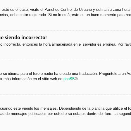
i este es el caso, visite el Panel de Control de Usuario y defina su zona hora
cias, debe estar registrado. Si no lo está, este es un buen momento para hac
ue siendo incorrecto!
ndo incorrecta, entonces la hora almacenada en el servidor es errónea. Por fa
 su idioma para el foro o nadie ha creado una traducción. Pregúntele a un Adm
ar más información en el sitio web de
phpBB
®
do esté viendo los mensajes. Dependiendo de la plantilla que utilice el foro
tidad de mensajes publicados por usted o su estatus dentro del foro. La seg