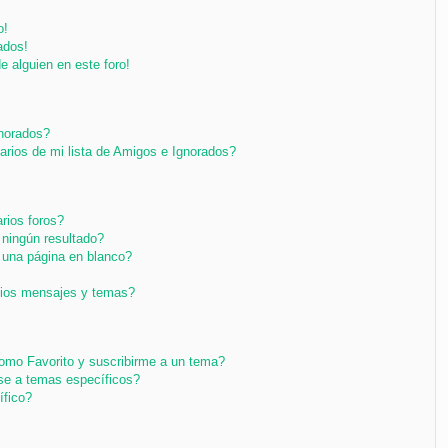
o!
ados!
e alguien en este foro!
gnorados?
arios de mi lista de Amigos e Ignorados?
rios foros?
ningún resultado?
una página en blanco?
pios mensajes y temas?
 como Favorito y suscribirme a un tema?
se a temas específicos?
ífico?