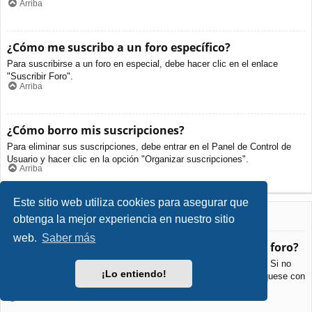
Arriba
¿Cómo me suscribo a un foro específico?
Para suscribirse a un foro en especial, debe hacer clic en el enlace
"Suscribir Foro".
Arriba
¿Cómo borro mis suscripciones?
Para eliminar sus suscripciones, debe entrar en el Panel de Control de
Usuario y hacer clic en la opción "Organizar suscripciones".
Arriba
Este sitio web utiliza cookies para asegurar que
Archivos Adjuntos
obtenga la mejor experiencia en nuestro sitio
web.
Saber más
¿Qué archivos adjuntos son permitidos en este foro?
Cada foro puede permitir o no ciertos tipos de archivos adjuntos. Si no
¡Lo entiendo!
está seguro de que tipos de archivos se pueden cargar, comuníquese con
La Administración para obtener más información.
Arriba