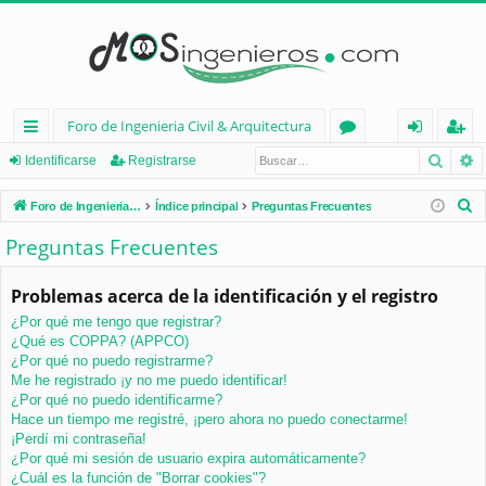
Foro de Ingenieria Civil & Arquitectura
Busca
B
nl
or
de
eg
Identificarse
Registrarse
ac
os
nt
ist
B
Foro de Ingenieria Civil & Arquitectura
Índice principal
Preguntas Frecuentes
es
ifi
ra
u
Preguntas Frecuentes
s
rá
ca
rs
c
Problemas acerca de la identificación y el registro
pi
rs
e
a
¿Por qué me tengo que registrar?
d
e
r
¿Qué es COPPA? (APPCO)
os
¿Por qué no puedo registrarme?
Me he registrado ¡y no me puedo identificar!
¿Por qué no puedo identificarme?
Hace un tiempo me registré, ¡pero ahora no puedo conectarme!
¡Perdí mi contraseña!
¿Por qué mi sesión de usuario expira automáticamente?
¿Cuál es la función de "Borrar cookies"?