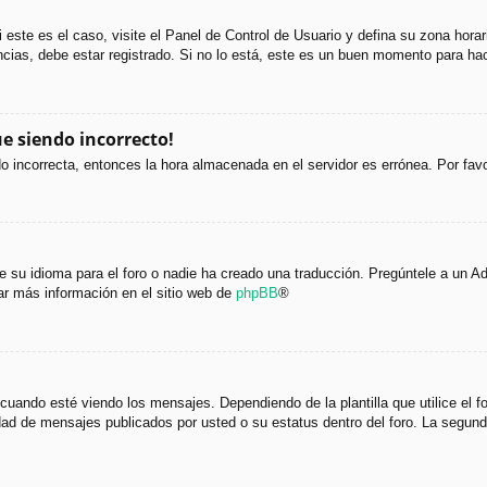
i este es el caso, visite el Panel de Control de Usuario y defina su zona hora
cias, debe estar registrado. Si no lo está, este es un buen momento para hac
ue siendo incorrecto!
ndo incorrecta, entonces la hora almacenada en el servidor es errónea. Por fa
 su idioma para el foro o nadie ha creado una traducción. Pregúntele a un Adm
ar más información en el sitio web de
phpBB
®
do esté viendo los mensajes. Dependiendo de la plantilla que utilice el foro
tidad de mensajes publicados por usted o su estatus dentro del foro. La seg