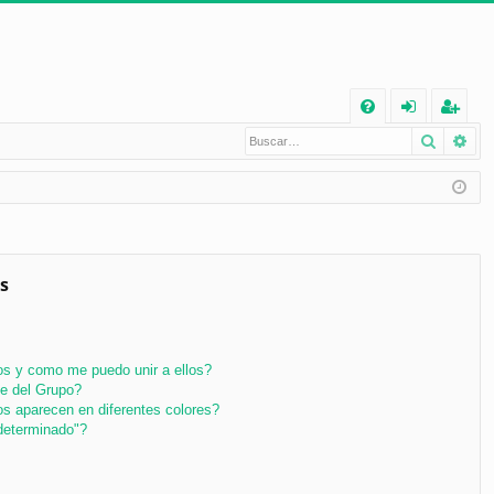
E
Buscar
Bú
FA
de
eg
Q
nt
ist
ifi
ra
ca
rs
rs
e
s
e
s y como me puedo unir a ellos?
e del Grupo?
s aparecen en diferentes colores?
determinado"?