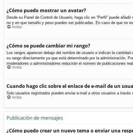
¿Cómo puedo mostrar un avatar?
Desde su Panel de Control de Usuario, haga clic en “Perfil” puede añadir
no y en que tamaño y peso pueden ser publicadas. En caso de que no est
Arriba
¿Cómo se puede cambiar mi rango?
Los rangos aparecen debajo del nombre de usuario e indican la cantidad d
su rango directamente ya que está determinado por la administración. Por 
moderadores o administradores reducirán el número de publicaciones real
Arriba
Cuando hago clic sobre el enlace de e-mail de un usua
Solo usuarios registrados pueden enviar e-mail a otros usuarios a través d
Arriba
Publicación de mensajes
¿Cómo puedo crear un nuevo tema o enviar una resp