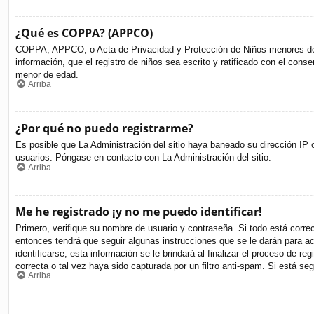
¿Qué es COPPA? (APPCO)
COPPA, APPCO, o Acta de Privacidad y Protección de Niños menores de 13 
información, que el registro de niños sea escrito y ratificado con el cons
menor de edad.
Arriba
¿Por qué no puedo registrarme?
Es posible que La Administración del sitio haya baneado su dirección IP o
usuarios. Póngase en contacto con La Administración del sitio.
Arriba
Me he registrado ¡y no me puedo identificar!
Primero, verifique su nombre de usuario y contraseña. Si todo está corre
entonces tendrá que seguir algunas instrucciones que se le darán para a
identificarse; esta información se le brindará al finalizar el proceso de r
correcta o tal vez haya sido capturada por un filtro anti-spam. Si está s
Arriba