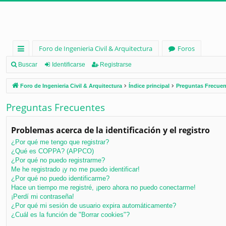
Foro de Ingenieria Civil & Arquitectura
Foros
nl
Buscar
Identificarse
Registrarse
ac
Foro de Ingenieria Civil & Arquitectura
Índice principal
Preguntas Frecuen
es
Preguntas Frecuentes
rá
pi
Problemas acerca de la identificación y el registro
d
¿Por qué me tengo que registrar?
¿Qué es COPPA? (APPCO)
os
¿Por qué no puedo registrarme?
Me he registrado ¡y no me puedo identificar!
¿Por qué no puedo identificarme?
Hace un tiempo me registré, ¡pero ahora no puedo conectarme!
¡Perdí mi contraseña!
¿Por qué mi sesión de usuario expira automáticamente?
¿Cuál es la función de "Borrar cookies"?