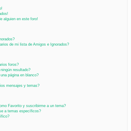
o!
ados!
e alguien en este foro!
gnorados?
arios de mi lista de Amigos e Ignorados?
rios foros?
ningún resultado?
una página en blanco?
pios mensajes y temas?
 como Favorito y suscribirme a un tema?
se a temas específicos?
ífico?