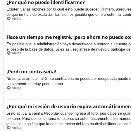
¿Por qué no puedo identificarme?
Existen varias razones por lo cuál esto puede suceder. Primero, asegúr
de que no ha sido excluido. También es posible que el foro esté mal confi
Arriba
Hace un tiempo me registré, ¡pero ahora no puedo c
Es posible que la administración haya desactivado o borrado su cuenta p
el peso de la base de datos. Si es así, registrese de nuevo y participe de
Arriba
¡Perdí mi contraseña!
No se asuste, ¡calma! Si su contraseña no puede ser recuperada puede des
nuevamente en muy poco tiempo.
Arriba
¿Por qué mi sesión de usuario expira automáticamen
Si no activa la casilla
Recordar
cuando ingresa al foro, sus datos se guard
persona. Para que el sistema le reconozca automáticamente solo marque la
la casilla, significa que la administración del foro ha deshabilitado la opci
Arriba