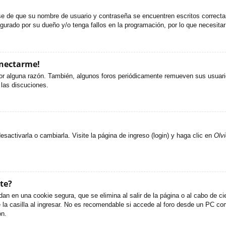
ese de que su nombre de usuario y contraseña se encuentren escritos correct
gurado por su dueño y/o tenga fallos en la programación, por lo que necesitar
onectarme!
or alguna razón. También, algunos foros periódicamente remueven sus usuario
 las discuciones.
activarla o cambiarla. Visite la página de ingreso (login) y haga clic en
Olv
te?
an en una cookie segura, que se elimina al salir de la página o al cabo de c
 casilla al ingresar. No es recomendable si accede al foro desde un PC compa
ón.