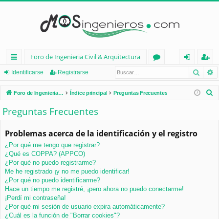
Foro de Ingenieria Civil & Arquitectura
Busca
B
nl
or
de
eg
Identificarse
Registrarse
ac
os
nt
ist
B
Foro de Ingenieria Civil & Arquitectura
Índice principal
Preguntas Frecuentes
es
ifi
ra
u
Preguntas Frecuentes
s
rá
ca
rs
c
Problemas acerca de la identificación y el registro
pi
rs
e
a
¿Por qué me tengo que registrar?
d
e
r
¿Qué es COPPA? (APPCO)
os
¿Por qué no puedo registrarme?
Me he registrado ¡y no me puedo identificar!
¿Por qué no puedo identificarme?
Hace un tiempo me registré, ¡pero ahora no puedo conectarme!
¡Perdí mi contraseña!
¿Por qué mi sesión de usuario expira automáticamente?
¿Cuál es la función de "Borrar cookies"?