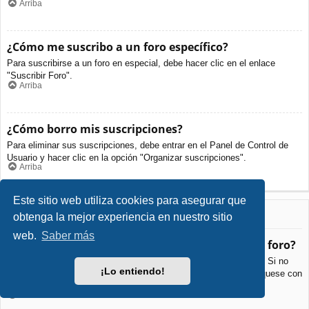
Arriba
¿Cómo me suscribo a un foro específico?
Para suscribirse a un foro en especial, debe hacer clic en el enlace
"Suscribir Foro".
Arriba
¿Cómo borro mis suscripciones?
Para eliminar sus suscripciones, debe entrar en el Panel de Control de
Usuario y hacer clic en la opción "Organizar suscripciones".
Arriba
Este sitio web utiliza cookies para asegurar que
Archivos Adjuntos
obtenga la mejor experiencia en nuestro sitio
web.
Saber más
¿Qué archivos adjuntos son permitidos en este foro?
Cada foro puede permitir o no ciertos tipos de archivos adjuntos. Si no
¡Lo entiendo!
está seguro de que tipos de archivos se pueden cargar, comuníquese con
La Administración para obtener más información.
Arriba