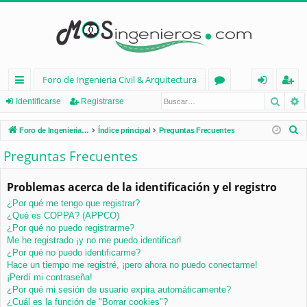
Foro de Ingenieria Civil & Arquitectura
Busca
B
nl
or
de
eg
Identificarse
Registrarse
ac
os
nt
ist
B
Foro de Ingenieria Civil & Arquitectura
Índice principal
Preguntas Frecuentes
es
ifi
ra
u
Preguntas Frecuentes
s
rá
ca
rs
c
Problemas acerca de la identificación y el registro
pi
rs
e
a
¿Por qué me tengo que registrar?
d
e
r
¿Qué es COPPA? (APPCO)
os
¿Por qué no puedo registrarme?
Me he registrado ¡y no me puedo identificar!
¿Por qué no puedo identificarme?
Hace un tiempo me registré, ¡pero ahora no puedo conectarme!
¡Perdí mi contraseña!
¿Por qué mi sesión de usuario expira automáticamente?
¿Cuál es la función de "Borrar cookies"?