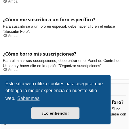
Arriba
¿Cómo me suscribo a un foro específico?
Para suscribirse a un foro en especial, debe hacer clic en el enlace
"Suscribir Foro".
Arriba
¿Cómo borro mis suscripciones?
Para eliminar sus suscripciones, debe entrar en el Panel de Control de
Usuario y hacer clic en la opción "Organizar suscripciones".
Arriba
Este sitio web utiliza cookies para asegurar que
Archivos Adjuntos
obtenga la mejor experiencia en nuestro sitio
web.
Saber más
¿Qué archivos adjuntos son permitidos en este foro?
Cada foro puede permitir o no ciertos tipos de archivos adjuntos. Si no
¡Lo entiendo!
está seguro de que tipos de archivos se pueden cargar, comuníquese con
La Administración para obtener más información.
Arriba