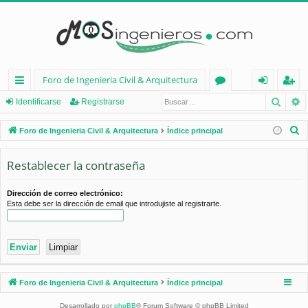
Foro de Ingenieria Civil & Arquitectura
Busca
B
nl
or
de
eg
Identificarse
Registrarse
ac
os
nt
ist
B
Foro de Ingenieria Civil & Arquitectura
Índice principal
es
ifi
ra
u
s
Restablecer la contraseña
rá
ca
rs
c
pi
rs
e
a
Dirección de correo electrónico:
Esta debe ser la dirección de email que introdujiste al registrarte.
d
e
r
os
Foro de Ingenieria Civil & Arquitectura
Índice principal
Desarrollado por
phpBB
® Forum Software © phpBB Limited