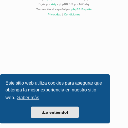
Style por
Arty
- phpBB 3.3 por MrGaby
Traducción al español por
phpBB España
Privacidad
|
Condiciones
Este sitio web utiliza cookies para asegurar que
obtenga la mejor experiencia en nuestro sitio
web.
Saber más
¡Lo entiendo!