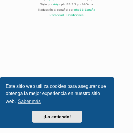
Style por
Arty
- phpBB 3.3 por MrGaby
Traducción al español por
phpBB España
Privacidad
|
Condiciones
Este sitio web utiliza cookies para asegurar que
obtenga la mejor experiencia en nuestro sitio
web.
Saber más
¡Lo entiendo!