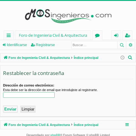
Foro de Ingenieria Civil & Arquitectura
Busca
B
nl
or
de
eg
Identificarse
Registrarse
ac
os
nt
ist
B
Foro de Ingenieria Civil & Arquitectura
Índice principal
es
ifi
ra
u
s
Restablecer la contraseña
rá
ca
rs
c
pi
rs
e
a
Dirección de correo electrónico:
Esta debe ser la dirección de email que introdujiste al registrarte.
d
e
r
os
Foro de Ingenieria Civil & Arquitectura
Índice principal
Desarrollado por
phpBB
® Forum Software © phpBB Limited