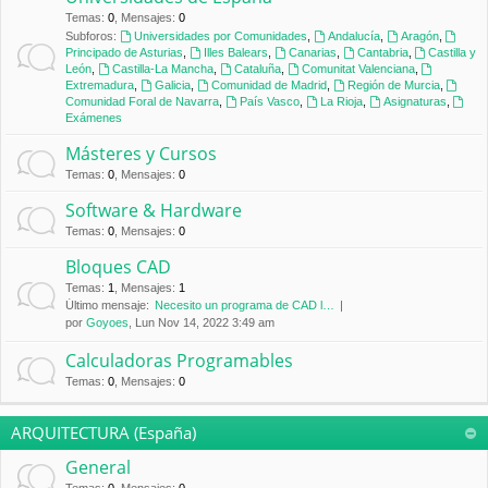
Temas
:
0
,
Mensajes
:
0
Subforos:
Universidades por Comunidades
,
Andalucía
,
Aragón
,
Principado de Asturias
,
Illes Balears
,
Canarias
,
Cantabria
,
Castilla y
León
,
Castilla-La Mancha
,
Cataluña
,
Comunitat Valenciana
,
Extremadura
,
Galicia
,
Comunidad de Madrid
,
Región de Murcia
,
Comunidad Foral de Navarra
,
País Vasco
,
La Rioja
,
Asignaturas
,
Exámenes
Másteres y Cursos
Temas
:
0
,
Mensajes
:
0
Software & Hardware
Temas
:
0
,
Mensajes
:
0
Bloques CAD
Temas
:
1
,
Mensajes
:
1
Último mensaje:
Necesito un programa de CAD l…
por
Goyoes
, Lun Nov 14, 2022 3:49 am
Calculadoras Programables
Temas
:
0
,
Mensajes
:
0
ARQUITECTURA (España)
General