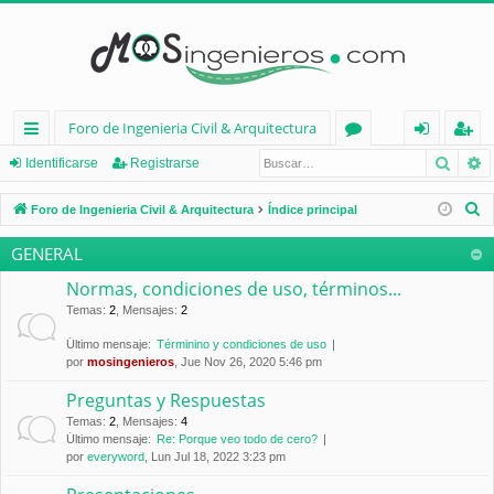
Foro de Ingenieria Civil & Arquitectura
Busca
B
nl
or
de
eg
Identificarse
Registrarse
ac
os
nt
ist
B
Foro de Ingenieria Civil & Arquitectura
Índice principal
es
ifi
ra
u
GENERAL
s
rá
ca
rs
c
Normas, condiciones de uso, términos...
pi
rs
e
a
Temas
:
2
,
Mensajes
:
2
d
e
r
Último mensaje:
Términino y condiciones de uso
por
mosingenieros
, Jue Nov 26, 2020 5:46 pm
os
Preguntas y Respuestas
Temas
:
2
,
Mensajes
:
4
Último mensaje:
Re: Porque veo todo de cero?
por
everyword
, Lun Jul 18, 2022 3:23 pm