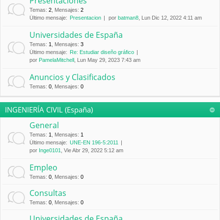
Presentaciones
Temas
:
2
,
Mensajes
:
2
Último mensaje:
Presentacion
por
batman8
, Lun Dic 12, 2022 4:11 am
Universidades de España
Temas
:
1
,
Mensajes
:
3
Último mensaje:
Re: Estudiar diseño gráfico
por
PamelaMitchell
, Lun May 29, 2023 7:43 am
Anuncios y Clasificados
Temas
:
0
,
Mensajes
:
0
INGENIERÍA CIVIL (España)
General
Temas
:
1
,
Mensajes
:
1
Último mensaje:
UNE-EN 196-5:2011
por
Inge0101
, Vie Abr 29, 2022 5:12 am
Empleo
Temas
:
0
,
Mensajes
:
0
Consultas
Temas
:
0
,
Mensajes
:
0
Universidades de España