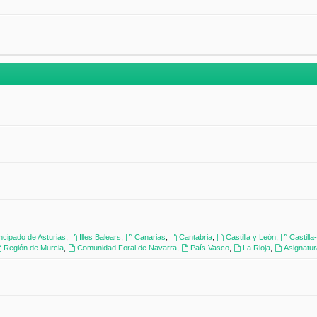
incipado de Asturias
,
Illes Balears
,
Canarias
,
Cantabria
,
Castilla y León
,
Castill
Región de Murcia
,
Comunidad Foral de Navarra
,
País Vasco
,
La Rioja
,
Asignatu