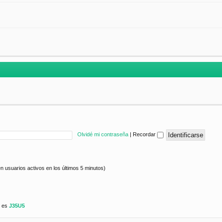
Olvidé mi contraseña
|
Recordar
n usuarios activos en los últimos 5 minutos)
e es
J35U5