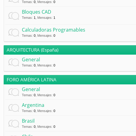
Temas
:
0
,
Mensajes
:
0
Bloques CAD
Temas
:
1
,
Mensajes
:
1
Calculadoras Programables
Temas
:
0
,
Mensajes
:
0
ARQUITECTURA (España)
General
Temas
:
0
,
Mensajes
:
0
FORO AMÉRICA LATINA
General
Temas
:
0
,
Mensajes
:
0
Argentina
Temas
:
0
,
Mensajes
:
0
Brasil
Temas
:
0
,
Mensajes
:
0