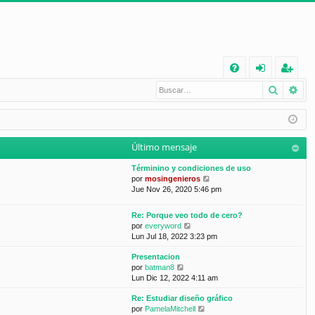
E
Buscar
Bú
FA
de
eg
Q
nt
ist
ifi
ra
Último mensaje
ca
rs
Términino y condiciones de uso
rs
e
V
por
mosingenieros
e
Jue Nov 26, 2020 5:46 pm
e
r
ú
Re: Porque veo todo de cero?
l
V
por
everyword
t
e
Lun Jul 18, 2022 3:23 pm
i
r
m
Presentacion
ú
o
V
por
batman8
l
m
e
Lun Dic 12, 2022 4:11 am
t
e
r
i
n
Re: Estudiar diseño gráfico
ú
m
s
V
por
PamelaMitchell
l
o