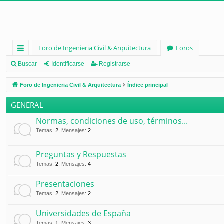
Foro de Ingenieria Civil & Arquitectura
Foros
nl
Buscar
Identificarse
Registrarse
ac
Foro de Ingenieria Civil & Arquitectura
Índice principal
es
GENERAL
rá
Normas, condiciones de uso, términos...
pi
Temas
:
2
,
Mensajes
:
2
d
Preguntas y Respuestas
os
Temas
:
2
,
Mensajes
:
4
Presentaciones
Temas
:
2
,
Mensajes
:
2
Universidades de España
Temas
:
1
,
Mensajes
:
3