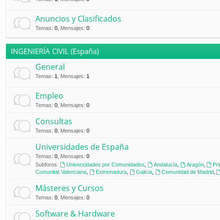
Anuncios y Clasificados
Temas
:
0
,
Mensajes
:
0
INGENIERÍA CIVIL (España)
General
Temas
:
1
,
Mensajes
:
1
Empleo
Temas
:
0
,
Mensajes
:
0
Consultas
Temas
:
0
,
Mensajes
:
0
Universidades de España
Temas
:
0
,
Mensajes
:
0
Subforos:
Universidades por Comunidades
,
Andalucía
,
Aragón
,
Pr
Comunitat Valenciana
,
Extremadura
,
Galicia
,
Comunidad de Madrid
,
Másteres y Cursos
Temas
:
0
,
Mensajes
:
0
Software & Hardware