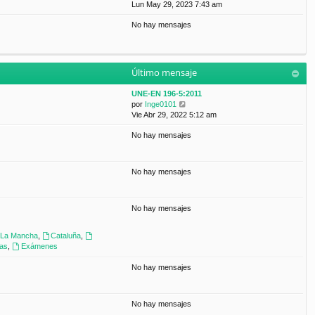
a
e
Lun May 29, 2023 7:43 am
t
m
j
r
i
e
e
No hay mensajes
ú
m
n
l
o
s
t
m
a
i
e
j
m
n
e
Último mensaje
o
s
m
a
UNE-EN 196-5:2011
e
j
V
por
Inge0101
n
e
e
Vie Abr 29, 2022 5:12 am
s
r
a
No hay mensajes
ú
j
l
e
t
i
No hay mensajes
m
o
m
No hay mensajes
e
n
s
a-La Mancha
,
Cataluña
,
a
ras
,
Exámenes
j
e
No hay mensajes
No hay mensajes