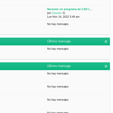
Necesito un programa de CAD l…
V
por
Goyoes
e
Lun Nov 14, 2022 3:49 am
r
No hay mensajes
ú
l
t
i
m
Último mensaje
o
m
No hay mensajes
e
n
s
a
Último mensaje
j
e
No hay mensajes
No hay mensajes
No hay mensajes
No hay mensajes