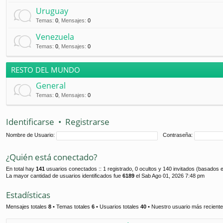
Uruguay
Temas
:
0
,
Mensajes
:
0
Venezuela
Temas
:
0
,
Mensajes
:
0
RESTO DEL MUNDO
General
Temas
:
0
,
Mensajes
:
0
Identificarse
•
Registrarse
Nombre de Usuario:
Contraseña:
¿Quién está conectado?
En total hay
141
usuarios conectados :: 1 registrado, 0 ocultos y 140 invitados (basados e
La mayor cantidad de usuarios identificados fue
6189
el Sab Ago 01, 2026 7:48 pm
Estadísticas
Mensajes totales
8
• Temas totales
6
• Usuarios totales
40
• Nuestro usuario más recient