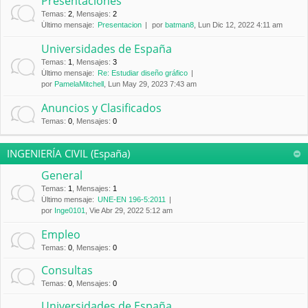
Presentaciones
Temas
:
2
,
Mensajes
:
2
Último mensaje:
Presentacion
por
batman8
, Lun Dic 12, 2022 4:11 am
Universidades de España
Temas
:
1
,
Mensajes
:
3
Último mensaje:
Re: Estudiar diseño gráfico
por
PamelaMitchell
, Lun May 29, 2023 7:43 am
Anuncios y Clasificados
Temas
:
0
,
Mensajes
:
0
INGENIERÍA CIVIL (España)
General
Temas
:
1
,
Mensajes
:
1
Último mensaje:
UNE-EN 196-5:2011
por
Inge0101
, Vie Abr 29, 2022 5:12 am
Empleo
Temas
:
0
,
Mensajes
:
0
Consultas
Temas
:
0
,
Mensajes
:
0
Universidades de España