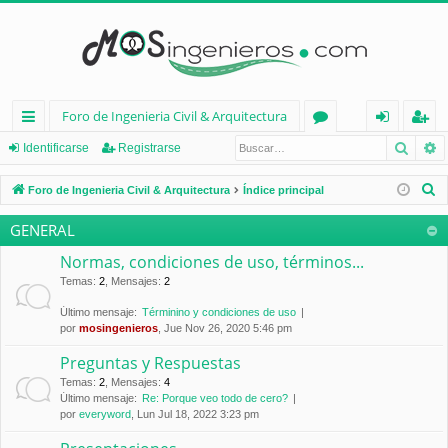
Foro de Ingenieria Civil & Arquitectura
Busca
B
nl
or
de
eg
Identificarse
Registrarse
ac
os
nt
ist
B
Foro de Ingenieria Civil & Arquitectura
Índice principal
es
ifi
ra
u
GENERAL
s
rá
ca
rs
c
Normas, condiciones de uso, términos...
pi
rs
e
a
Temas
:
2
,
Mensajes
:
2
d
e
r
Último mensaje:
Términino y condiciones de uso
por
mosingenieros
, Jue Nov 26, 2020 5:46 pm
os
Preguntas y Respuestas
Temas
:
2
,
Mensajes
:
4
Último mensaje:
Re: Porque veo todo de cero?
por
everyword
, Lun Jul 18, 2022 3:23 pm