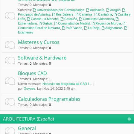
Temas
:
0
,
Mensajes
:
0
Subforos:
Universidades por Comunidades
,
Andalucía
,
Aragón
,
Principado de Asturias
,
Illes Balears
,
Canarias
,
Cantabria
,
Castilla y
León
,
Castilla-La Mancha
,
Cataluña
,
Comunitat Valenciana
,
Extremadura
,
Galicia
,
Comunidad de Madrid
,
Región de Murcia
,
Comunidad Foral de Navarra
,
País Vasco
,
La Rioja
,
Asignaturas
,
Exámenes
Másteres y Cursos
Temas
:
0
,
Mensajes
:
0
Software & Hardware
Temas
:
0
,
Mensajes
:
0
Bloques CAD
Temas
:
1
,
Mensajes
:
1
Último mensaje:
Necesito un programa de CAD l…
por
Goyoes
, Lun Nov 14, 2022 3:49 am
Calculadoras Programables
Temas
:
0
,
Mensajes
:
0
ARQUITECTURA (España)
General