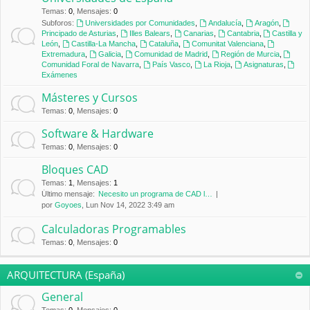
Temas
:
0
,
Mensajes
:
0
Subforos:
Universidades por Comunidades
,
Andalucía
,
Aragón
,
Principado de Asturias
,
Illes Balears
,
Canarias
,
Cantabria
,
Castilla y
León
,
Castilla-La Mancha
,
Cataluña
,
Comunitat Valenciana
,
Extremadura
,
Galicia
,
Comunidad de Madrid
,
Región de Murcia
,
Comunidad Foral de Navarra
,
País Vasco
,
La Rioja
,
Asignaturas
,
Exámenes
Másteres y Cursos
Temas
:
0
,
Mensajes
:
0
Software & Hardware
Temas
:
0
,
Mensajes
:
0
Bloques CAD
Temas
:
1
,
Mensajes
:
1
Último mensaje:
Necesito un programa de CAD l…
por
Goyoes
, Lun Nov 14, 2022 3:49 am
Calculadoras Programables
Temas
:
0
,
Mensajes
:
0
ARQUITECTURA (España)
General