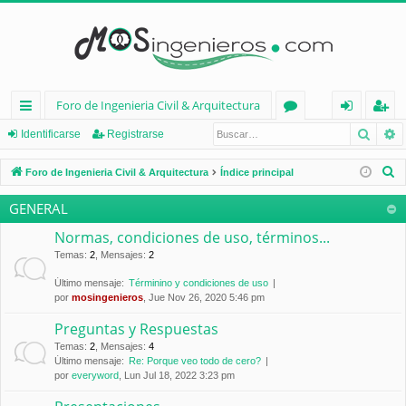
Foro de Ingenieria Civil & Arquitectura
Busca
B
nl
or
de
eg
Identificarse
Registrarse
ac
os
nt
ist
B
Foro de Ingenieria Civil & Arquitectura
Índice principal
es
ifi
ra
u
GENERAL
s
rá
ca
rs
c
Normas, condiciones de uso, términos...
pi
rs
e
a
Temas
:
2
,
Mensajes
:
2
d
e
r
Último mensaje:
Términino y condiciones de uso
por
mosingenieros
, Jue Nov 26, 2020 5:46 pm
os
Preguntas y Respuestas
Temas
:
2
,
Mensajes
:
4
Último mensaje:
Re: Porque veo todo de cero?
por
everyword
, Lun Jul 18, 2022 3:23 pm