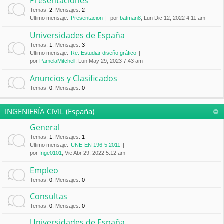
Presentaciones
Temas
:
2
,
Mensajes
:
2
Último mensaje:
Presentacion
por
batman8
, Lun Dic 12, 2022 4:11 am
Universidades de España
Temas
:
1
,
Mensajes
:
3
Último mensaje:
Re: Estudiar diseño gráfico
por
PamelaMitchell
, Lun May 29, 2023 7:43 am
Anuncios y Clasificados
Temas
:
0
,
Mensajes
:
0
INGENIERÍA CIVIL (España)
General
Temas
:
1
,
Mensajes
:
1
Último mensaje:
UNE-EN 196-5:2011
por
Inge0101
, Vie Abr 29, 2022 5:12 am
Empleo
Temas
:
0
,
Mensajes
:
0
Consultas
Temas
:
0
,
Mensajes
:
0
Universidades de España