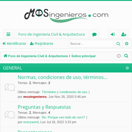
Foro de Ingenieria Civil & Arquitectura
Busca
B
nl
or
de
eg
Identificarse
Registrarse
ac
os
nt
ist
B
Foro de Ingenieria Civil & Arquitectura
Índice principal
es
ifi
ra
u
GENERAL
s
rá
ca
rs
c
Normas, condiciones de uso, términos...
pi
rs
e
a
Temas
:
2
,
Mensajes
:
2
d
e
r
Último mensaje:
Términino y condiciones de uso
por
mosingenieros
, Jue Nov 26, 2020 5:46 pm
os
Preguntas y Respuestas
Temas
:
2
,
Mensajes
:
4
Último mensaje:
Re: Porque veo todo de cero?
por
everyword
, Lun Jul 18, 2022 3:23 pm