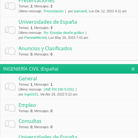
Presentaciones
Temas
:
2
,
Mensajes
:
2
Último mensaje:
Presentacion
por
batman8
, Lun Dic 12, 2022 4:11 am
Universidades de España
Temas
:
1
,
Mensajes
:
3
Último mensaje:
Re: Estudiar diseño gráfico
por
PamelaMitchell
, Lun May 29, 2023 7:43 am
Anuncios y Clasificados
Temas
:
0
,
Mensajes
:
0
INGENIERÍA CIVIL (España)
General
Temas
:
1
,
Mensajes
:
1
Último mensaje:
UNE-EN 196-5:2011
por
Inge0101
, Vie Abr 29, 2022 5:12 am
Empleo
Temas
:
0
,
Mensajes
:
0
Consultas
Temas
:
0
,
Mensajes
:
0
Universidades de España