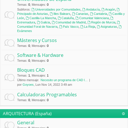
Temas
:
0
,
Mensajes
:
0
Subforos:
Universidades por Comunidades
,
Andalucía
,
Aragón
,
Principado de Asturias
,
Illes Balears
,
Canarias
,
Cantabria
,
Castilla y
León
,
Castilla-La Mancha
,
Cataluña
,
Comunitat Valenciana
,
Extremadura
,
Galicia
,
Comunidad de Madrid
,
Región de Murcia
,
Comunidad Foral de Navarra
,
País Vasco
,
La Rioja
,
Asignaturas
,
Exámenes
Másteres y Cursos
Temas
:
0
,
Mensajes
:
0
Software & Hardware
Temas
:
0
,
Mensajes
:
0
Bloques CAD
Temas
:
1
,
Mensajes
:
1
Último mensaje:
Necesito un programa de CAD l…
por
Goyoes
, Lun Nov 14, 2022 3:49 am
Calculadoras Programables
Temas
:
0
,
Mensajes
:
0
ARQUITECTURA (España)
General