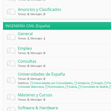
Anuncios y Clasificados
Temas
:
0
,
Mensajes
:
0
INGENIERÍA CIVIL (España)
General
Temas
:
1
,
Mensajes
:
1
Empleo
Temas
:
0
,
Mensajes
:
0
Consultas
Temas
:
0
,
Mensajes
:
0
Universidades de España
Temas
:
0
,
Mensajes
:
0
Subforos:
Universidades por Comunidades
,
Andalucía
,
Aragón
,
Pr
Comunitat Valenciana
,
Extremadura
,
Galicia
,
Comunidad de Madrid
,
Másteres y Cursos
Temas
:
0
,
Mensajes
:
0
Software & Hardware