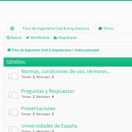
Foro de Ingenieria Civil & Arquitectura
Foros
nl
Buscar
Identificarse
Registrarse
ac
Foro de Ingenieria Civil & Arquitectura
Índice principal
es
GENERAL
rá
Normas, condiciones de uso, términos...
pi
Temas
:
2
,
Mensajes
:
2
d
Preguntas y Respuestas
os
Temas
:
2
,
Mensajes
:
4
Presentaciones
Temas
:
2
,
Mensajes
:
2
Universidades de España
Temas
:
1
,
Mensajes
:
3