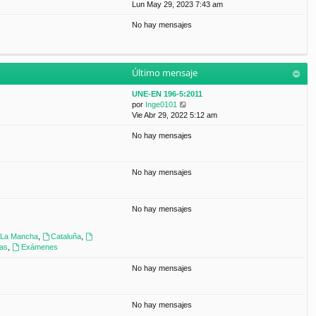
a
e
Lun May 29, 2023 7:43 am
t
m
j
r
i
e
e
No hay mensajes
ú
m
n
l
o
s
t
m
a
i
e
j
m
n
e
Último mensaje
o
s
m
a
UNE-EN 196-5:2011
e
j
V
por
Inge0101
n
e
e
Vie Abr 29, 2022 5:12 am
s
r
a
No hay mensajes
ú
j
l
e
t
i
No hay mensajes
m
o
m
No hay mensajes
e
n
s
a-La Mancha
,
Cataluña
,
a
ras
,
Exámenes
j
e
No hay mensajes
No hay mensajes