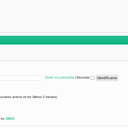
Olvidé mi contraseña
|
Recordar
usuarios activos en los últimos 5 minutos)
e es
J35U5