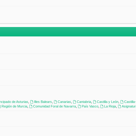
incipado de Asturias
,
Illes Balears
,
Canarias
,
Cantabria
,
Castilla y León
,
Castill
Región de Murcia
,
Comunidad Foral de Navarra
,
País Vasco
,
La Rioja
,
Asignatu