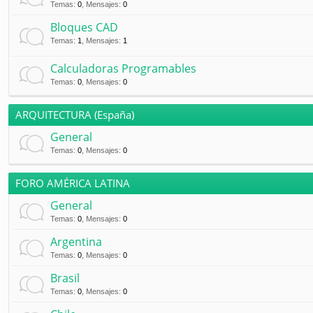
Temas
:
0
,
Mensajes
:
0
Bloques CAD
Temas
:
1
,
Mensajes
:
1
Calculadoras Programables
Temas
:
0
,
Mensajes
:
0
ARQUITECTURA (España)
General
Temas
:
0
,
Mensajes
:
0
FORO AMÉRICA LATINA
General
Temas
:
0
,
Mensajes
:
0
Argentina
Temas
:
0
,
Mensajes
:
0
Brasil
Temas
:
0
,
Mensajes
:
0