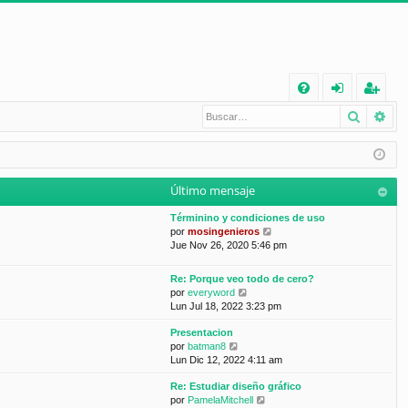
E
Buscar
Bú
FA
de
eg
Q
nt
ist
ifi
ra
Último mensaje
ca
rs
Términino y condiciones de uso
rs
e
V
por
mosingenieros
e
Jue Nov 26, 2020 5:46 pm
e
r
ú
Re: Porque veo todo de cero?
l
V
por
everyword
t
e
Lun Jul 18, 2022 3:23 pm
i
r
m
Presentacion
ú
o
V
por
batman8
l
m
e
Lun Dic 12, 2022 4:11 am
t
e
r
i
n
Re: Estudiar diseño gráfico
ú
m
s
V
por
PamelaMitchell
l
o