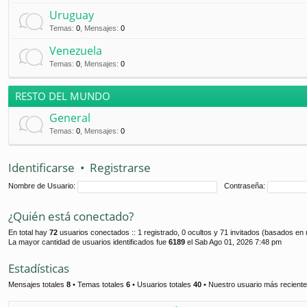
Uruguay
Temas
:
0
,
Mensajes
:
0
Venezuela
Temas
:
0
,
Mensajes
:
0
RESTO DEL MUNDO
General
Temas
:
0
,
Mensajes
:
0
Identificarse
•
Registrarse
Nombre de Usuario:
Contraseña:
¿Quién está conectado?
En total hay
72
usuarios conectados :: 1 registrado, 0 ocultos y 71 invitados (basados en 
La mayor cantidad de usuarios identificados fue
6189
el Sab Ago 01, 2026 7:48 pm
Estadísticas
Mensajes totales
8
• Temas totales
6
• Usuarios totales
40
• Nuestro usuario más recient