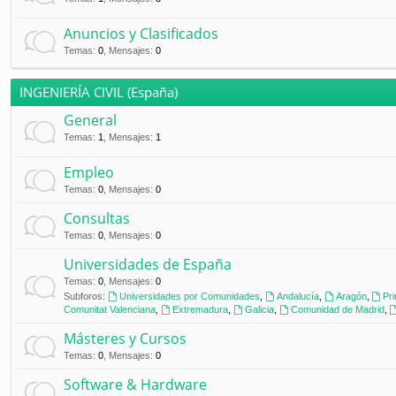
Anuncios y Clasificados
Temas
:
0
,
Mensajes
:
0
INGENIERÍA CIVIL (España)
General
Temas
:
1
,
Mensajes
:
1
Empleo
Temas
:
0
,
Mensajes
:
0
Consultas
Temas
:
0
,
Mensajes
:
0
Universidades de España
Temas
:
0
,
Mensajes
:
0
Subforos:
Universidades por Comunidades
,
Andalucía
,
Aragón
,
Pr
Comunitat Valenciana
,
Extremadura
,
Galicia
,
Comunidad de Madrid
,
Másteres y Cursos
Temas
:
0
,
Mensajes
:
0
Software & Hardware