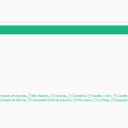
incipado de Asturias
,
Illes Balears
,
Canarias
,
Cantabria
,
Castilla y León
,
Castill
Región de Murcia
,
Comunidad Foral de Navarra
,
País Vasco
,
La Rioja
,
Asignatu