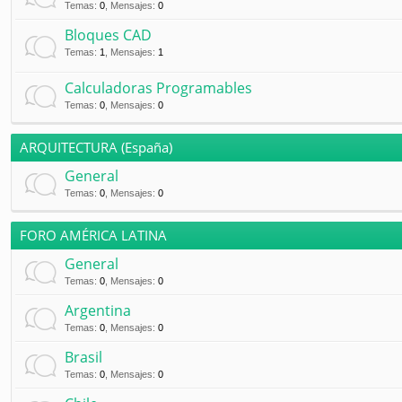
Temas
:
0
,
Mensajes
:
0
Bloques CAD
Temas
:
1
,
Mensajes
:
1
Calculadoras Programables
Temas
:
0
,
Mensajes
:
0
ARQUITECTURA (España)
General
Temas
:
0
,
Mensajes
:
0
FORO AMÉRICA LATINA
General
Temas
:
0
,
Mensajes
:
0
Argentina
Temas
:
0
,
Mensajes
:
0
Brasil
Temas
:
0
,
Mensajes
:
0