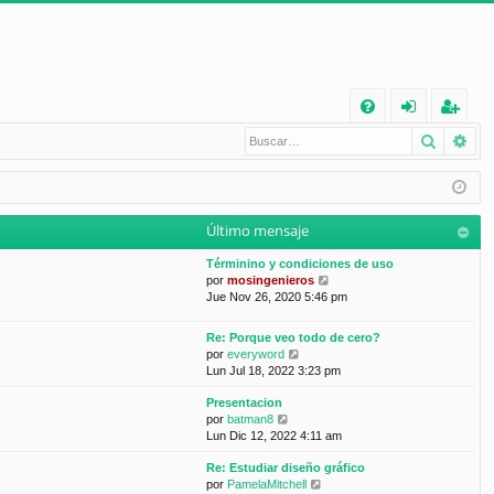
E
Buscar
Bú
FA
de
eg
Q
nt
ist
ifi
ra
Último mensaje
ca
rs
Términino y condiciones de uso
rs
e
V
por
mosingenieros
e
Jue Nov 26, 2020 5:46 pm
e
r
ú
Re: Porque veo todo de cero?
l
V
por
everyword
t
e
Lun Jul 18, 2022 3:23 pm
i
r
m
Presentacion
ú
o
V
por
batman8
l
m
e
Lun Dic 12, 2022 4:11 am
t
e
r
i
n
Re: Estudiar diseño gráfico
ú
m
s
V
por
PamelaMitchell
l
o