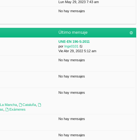
a
e
Lun May 29, 2023 7:43 am
t
m
j
r
i
e
e
No hay mensajes
ú
m
n
l
o
s
t
m
a
i
e
j
m
n
e
Último mensaje
o
s
m
a
UNE-EN 196-5:2011
e
j
V
por
Inge0101
n
e
e
Vie Abr 29, 2022 5:12 am
s
r
a
No hay mensajes
ú
j
l
e
t
i
No hay mensajes
m
o
m
No hay mensajes
e
n
s
a-La Mancha
,
Cataluña
,
a
ras
,
Exámenes
j
e
No hay mensajes
No hay mensajes