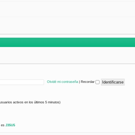
Olvidé mi contraseña
|
Recordar
usuarios activos en los últimos 5 minutos)
e es
J35U5