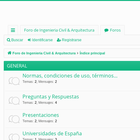
Foro de Ingenieria Civil & Arquitectura
Foros
nl
Buscar
Identificarse
Registrarse
ac
Foro de Ingenieria Civil & Arquitectura
Índice principal
es
GENERAL
rá
Normas, condiciones de uso, términos...
pi
Temas
:
2
,
Mensajes
:
2
d
Preguntas y Respuestas
os
Temas
:
2
,
Mensajes
:
4
Presentaciones
Temas
:
2
,
Mensajes
:
2
Universidades de España
Temas
:
1
,
Mensajes
:
3