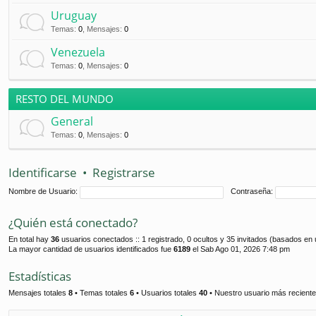
Uruguay
Temas
:
0
,
Mensajes
:
0
Venezuela
Temas
:
0
,
Mensajes
:
0
RESTO DEL MUNDO
General
Temas
:
0
,
Mensajes
:
0
Identificarse
•
Registrarse
Nombre de Usuario:
Contraseña:
¿Quién está conectado?
En total hay
36
usuarios conectados :: 1 registrado, 0 ocultos y 35 invitados (basados en 
La mayor cantidad de usuarios identificados fue
6189
el Sab Ago 01, 2026 7:48 pm
Estadísticas
Mensajes totales
8
• Temas totales
6
• Usuarios totales
40
• Nuestro usuario más recient