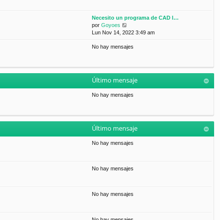
Necesito un programa de CAD l…
V
por
Goyoes
e
Lun Nov 14, 2022 3:49 am
r
No hay mensajes
ú
l
t
i
m
Último mensaje
o
m
No hay mensajes
e
n
s
a
Último mensaje
j
e
No hay mensajes
No hay mensajes
No hay mensajes
No hay mensajes