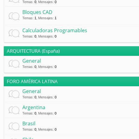
Temas
:
0
,
Mensajes
:
0
Bloques CAD
Temas
:
1
,
Mensajes
:
1
Calculadoras Programables
Temas
:
0
,
Mensajes
:
0
ARQUITECTURA (España)
General
Temas
:
0
,
Mensajes
:
0
FORO AMÉRICA LATINA
General
Temas
:
0
,
Mensajes
:
0
Argentina
Temas
:
0
,
Mensajes
:
0
Brasil
Temas
:
0
,
Mensajes
:
0