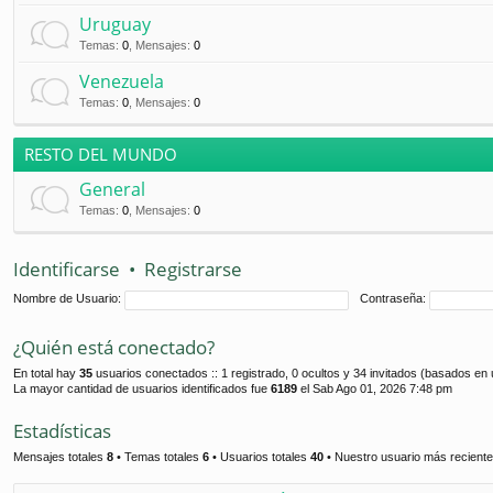
Uruguay
Temas
:
0
,
Mensajes
:
0
Venezuela
Temas
:
0
,
Mensajes
:
0
RESTO DEL MUNDO
General
Temas
:
0
,
Mensajes
:
0
Identificarse
•
Registrarse
Nombre de Usuario:
Contraseña:
¿Quién está conectado?
En total hay
35
usuarios conectados :: 1 registrado, 0 ocultos y 34 invitados (basados en 
La mayor cantidad de usuarios identificados fue
6189
el Sab Ago 01, 2026 7:48 pm
Estadísticas
Mensajes totales
8
• Temas totales
6
• Usuarios totales
40
• Nuestro usuario más recient