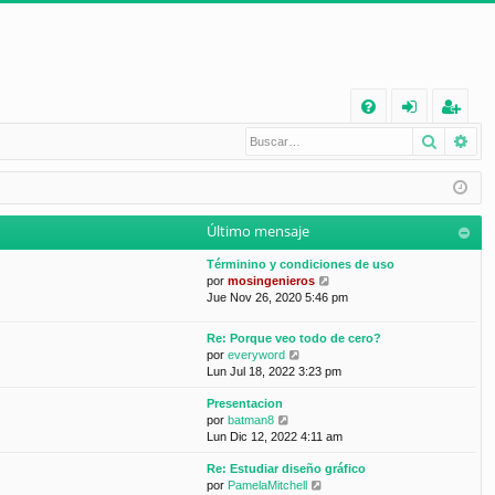
E
Buscar
Bú
FA
de
eg
Q
nt
ist
ifi
ra
Último mensaje
ca
rs
Términino y condiciones de uso
rs
e
V
por
mosingenieros
e
Jue Nov 26, 2020 5:46 pm
e
r
ú
Re: Porque veo todo de cero?
l
V
por
everyword
t
e
Lun Jul 18, 2022 3:23 pm
i
r
m
Presentacion
ú
o
V
por
batman8
l
m
e
Lun Dic 12, 2022 4:11 am
t
e
r
i
n
Re: Estudiar diseño gráfico
ú
m
s
V
por
PamelaMitchell
l
o