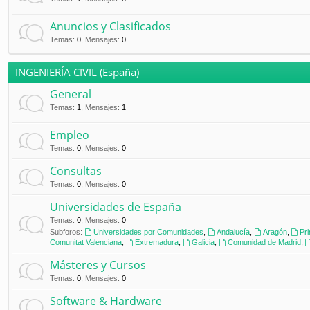
Anuncios y Clasificados
Temas
:
0
,
Mensajes
:
0
INGENIERÍA CIVIL (España)
General
Temas
:
1
,
Mensajes
:
1
Empleo
Temas
:
0
,
Mensajes
:
0
Consultas
Temas
:
0
,
Mensajes
:
0
Universidades de España
Temas
:
0
,
Mensajes
:
0
Subforos:
Universidades por Comunidades
,
Andalucía
,
Aragón
,
Pr
Comunitat Valenciana
,
Extremadura
,
Galicia
,
Comunidad de Madrid
,
Másteres y Cursos
Temas
:
0
,
Mensajes
:
0
Software & Hardware