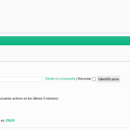
Olvidé mi contraseña
|
Recordar
usuarios activos en los últimos 5 minutos)
e es
J35U5