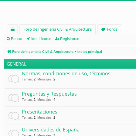
Foro de Ingenieria Civil & Arquitectura
Foros
nl
Buscar
Identificarse
Registrarse
ac
Foro de Ingenieria Civil & Arquitectura
Índice principal
es
GENERAL
rá
Normas, condiciones de uso, términos...
pi
Temas
:
2
,
Mensajes
:
2
d
Preguntas y Respuestas
os
Temas
:
2
,
Mensajes
:
4
Presentaciones
Temas
:
2
,
Mensajes
:
2
Universidades de España
Temas
:
1
,
Mensajes
:
3