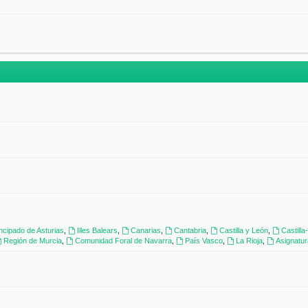
incipado de Asturias
,
Illes Balears
,
Canarias
,
Cantabria
,
Castilla y León
,
Castill
Región de Murcia
,
Comunidad Foral de Navarra
,
País Vasco
,
La Rioja
,
Asignatu