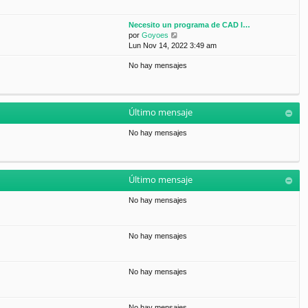
Necesito un programa de CAD l…
V
por
Goyoes
e
Lun Nov 14, 2022 3:49 am
r
No hay mensajes
ú
l
t
i
m
Último mensaje
o
m
No hay mensajes
e
n
s
a
Último mensaje
j
e
No hay mensajes
No hay mensajes
No hay mensajes
No hay mensajes