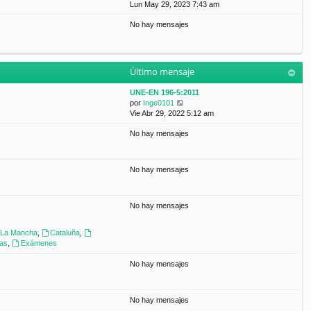
a
e
Lun May 29, 2023 7:43 am
t
m
j
r
i
e
e
No hay mensajes
ú
m
n
l
o
s
t
m
a
i
e
j
m
n
e
Último mensaje
o
s
m
a
UNE-EN 196-5:2011
e
j
V
por
Inge0101
n
e
e
Vie Abr 29, 2022 5:12 am
s
r
a
No hay mensajes
ú
j
l
e
t
i
No hay mensajes
m
o
m
No hay mensajes
e
n
s
a-La Mancha
,
Cataluña
,
a
ras
,
Exámenes
j
e
No hay mensajes
No hay mensajes