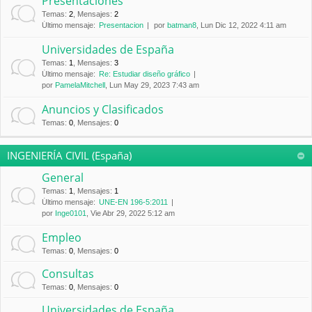
Presentaciones
Temas
:
2
,
Mensajes
:
2
Último mensaje:
Presentacion
por
batman8
, Lun Dic 12, 2022 4:11 am
Universidades de España
Temas
:
1
,
Mensajes
:
3
Último mensaje:
Re: Estudiar diseño gráfico
por
PamelaMitchell
, Lun May 29, 2023 7:43 am
Anuncios y Clasificados
Temas
:
0
,
Mensajes
:
0
INGENIERÍA CIVIL (España)
General
Temas
:
1
,
Mensajes
:
1
Último mensaje:
UNE-EN 196-5:2011
por
Inge0101
, Vie Abr 29, 2022 5:12 am
Empleo
Temas
:
0
,
Mensajes
:
0
Consultas
Temas
:
0
,
Mensajes
:
0
Universidades de España