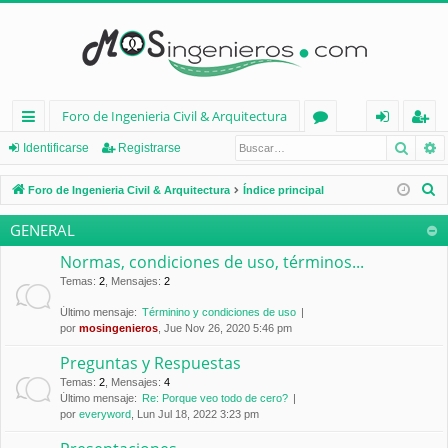
Foro de Ingenieria Civil & Arquitectura
Busca
B
nl
or
de
eg
Identificarse
Registrarse
ac
os
nt
ist
B
Foro de Ingenieria Civil & Arquitectura
Índice principal
es
ifi
ra
u
GENERAL
s
rá
ca
rs
c
Normas, condiciones de uso, términos...
pi
rs
e
a
Temas
:
2
,
Mensajes
:
2
d
e
r
Último mensaje:
Términino y condiciones de uso
por
mosingenieros
, Jue Nov 26, 2020 5:46 pm
os
Preguntas y Respuestas
Temas
:
2
,
Mensajes
:
4
Último mensaje:
Re: Porque veo todo de cero?
por
everyword
, Lun Jul 18, 2022 3:23 pm