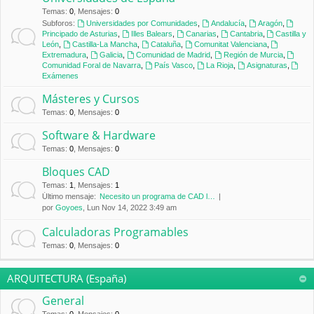
Temas
:
0
,
Mensajes
:
0
Subforos:
Universidades por Comunidades
,
Andalucía
,
Aragón
,
Principado de Asturias
,
Illes Balears
,
Canarias
,
Cantabria
,
Castilla y
León
,
Castilla-La Mancha
,
Cataluña
,
Comunitat Valenciana
,
Extremadura
,
Galicia
,
Comunidad de Madrid
,
Región de Murcia
,
Comunidad Foral de Navarra
,
País Vasco
,
La Rioja
,
Asignaturas
,
Exámenes
Másteres y Cursos
Temas
:
0
,
Mensajes
:
0
Software & Hardware
Temas
:
0
,
Mensajes
:
0
Bloques CAD
Temas
:
1
,
Mensajes
:
1
Último mensaje:
Necesito un programa de CAD l…
por
Goyoes
, Lun Nov 14, 2022 3:49 am
Calculadoras Programables
Temas
:
0
,
Mensajes
:
0
ARQUITECTURA (España)
General