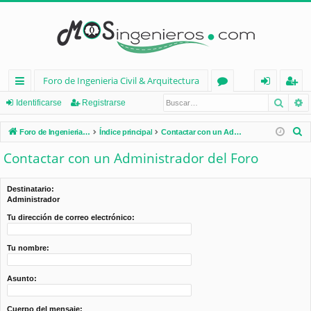
Foro de Ingenieria Civil & Arquitectura
Busca
B
nl
or
de
eg
Identificarse
Registrarse
ac
os
nt
ist
B
Foro de Ingenieria Civil & Arquitectura
Índice principal
Contactar con un Administrador del Foro
es
ifi
ra
u
Contactar con un Administrador del Foro
s
rá
ca
rs
c
pi
rs
e
Destinatario:
a
Administrador
d
e
r
Tu dirección de correo electrónico:
os
Tu nombre:
Asunto:
Cuerpo del mensaje: