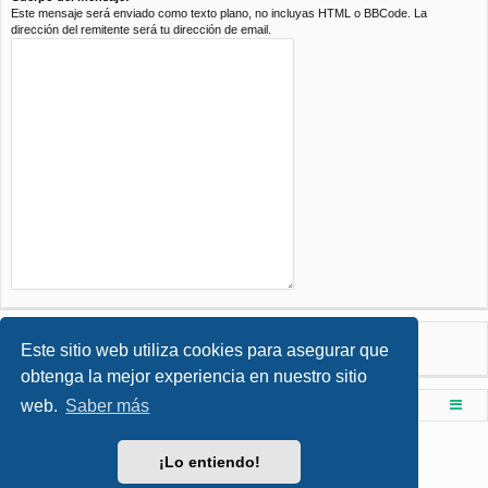
Este mensaje será enviado como texto plano, no incluyas HTML o BBCode. La
dirección del remitente será tu dirección de email.
Este sitio web utiliza cookies para asegurar que
obtenga la mejor experiencia en nuestro sitio
web.
Saber más
Foro de Ingenieria Civil & Arquitectura
Índice principal
Desarrollado por
phpBB
® Forum Software © phpBB Limited
¡Lo entiendo!
Style por
Arty
- phpBB 3.3 por MrGaby
Traducción al español por
phpBB España