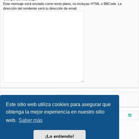
Este mensaje será enviado como texto plano, no incluyas HTML o BBCode. La
dirección del remitente será tu dirección de email.
Este sitio web utiliza cookies para asegurar que
obtenga la mejor experiencia en nuestro sitio
Foro de Ingenieria Civil & Arquitectura
Índice principal
web.
Saber más
Desarrollado por
phpBB
® Forum Software © phpBB Limited
Style por
Arty
- phpBB 3.3 por MrGaby
¡Lo entiendo!
Traducción al español por
phpBB España