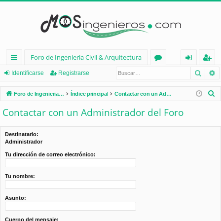
Foro de Ingenieria Civil & Arquitectura
Busca
B
nl
or
de
eg
Identificarse
Registrarse
ac
os
nt
ist
B
Foro de Ingenieria Civil & Arquitectura
Índice principal
Contactar con un Administrador del Foro
es
ifi
ra
u
Contactar con un Administrador del Foro
s
rá
ca
rs
c
pi
rs
e
Destinatario:
a
Administrador
d
e
r
Tu dirección de correo electrónico:
os
Tu nombre:
Asunto:
Cuerpo del mensaje: