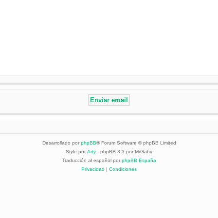
Desarrollado por
phpBB
® Forum Software © phpBB Limited
Style por
Arty
- phpBB 3.3 por MrGaby
Traducción al español por
phpBB España
Privacidad
|
Condiciones