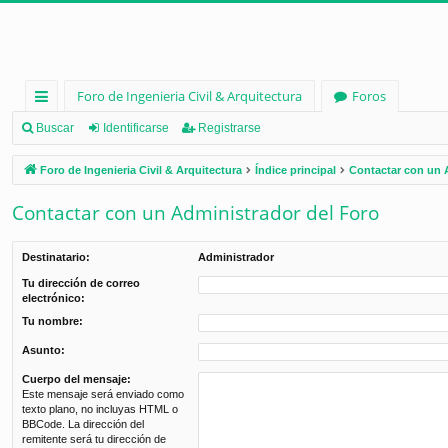
Foro de Ingenieria Civil & Arquitectura
Foros
nl
Buscar
Identificarse
Registrarse
ac
Foro de Ingenieria Civil & Arquitectura
Índice principal
Contactar con un 
es
Contactar con un Administrador del Foro
rá
pi
Destinatario:
Administrador
d
Tu dirección de correo
electrónico:
os
Tu nombre:
Asunto:
Cuerpo del mensaje:
Este mensaje será enviado como
texto plano, no incluyas HTML o
BBCode. La dirección del
remitente será tu dirección de