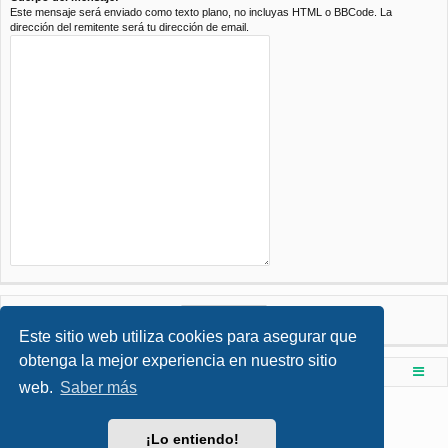
Este mensaje será enviado como texto plano, no incluyas HTML o BBCode. La
dirección del remitente será tu dirección de email.
Este sitio web utiliza cookies para asegurar que
obtenga la mejor experiencia en nuestro sitio
Foro de Ingenieria Civil & Arquitectura
Índice principal
web.
Saber más
Desarrollado por
phpBB
® Forum Software © phpBB Limited
Style por
Arty
- phpBB 3.3 por MrGaby
¡Lo entiendo!
Traducción al español por
phpBB España