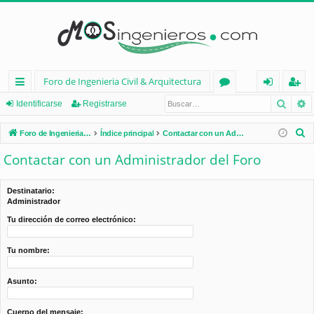
Foro de Ingenieria Civil & Arquitectura
Busca
B
nl
or
de
eg
Identificarse
Registrarse
ac
os
nt
ist
B
Foro de Ingenieria Civil & Arquitectura
Índice principal
Contactar con un Administrador del Foro
es
ifi
ra
u
Contactar con un Administrador del Foro
s
rá
ca
rs
c
pi
rs
e
Destinatario:
a
Administrador
d
e
r
Tu dirección de correo electrónico:
os
Tu nombre:
Asunto:
Cuerpo del mensaje: