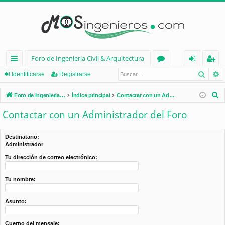
Foro de Ingenieria Civil & Arquitectura
Busca
B
nl
or
de
eg
Identificarse
Registrarse
ac
os
nt
ist
B
Foro de Ingenieria Civil & Arquitectura
Índice principal
Contactar con un Administrador del Foro
es
ifi
ra
u
Contactar con un Administrador del Foro
s
rá
ca
rs
c
pi
rs
e
Destinatario:
a
Administrador
d
e
r
Tu dirección de correo electrónico:
os
Tu nombre:
Asunto:
Cuerpo del mensaje: