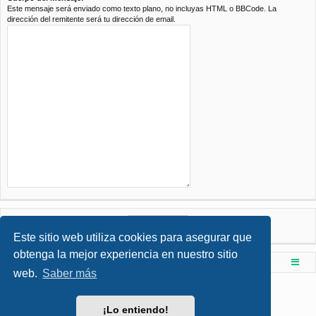
Este mensaje será enviado como texto plano, no incluyas HTML o BBCode. La
dirección del remitente será tu dirección de email.
Este sitio web utiliza cookies para asegurar que
obtenga la mejor experiencia en nuestro sitio
Foro de Ingenieria Civil & Arquitectura
Índice principal
web.
Saber más
Desarrollado por
phpBB
® Forum Software © phpBB Limited
Style por
Arty
- phpBB 3.3 por MrGaby
¡Lo entiendo!
Traducción al español por
phpBB España