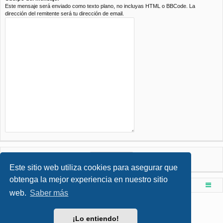
Este mensaje será enviado como texto plano, no incluyas HTML o BBCode. La
dirección del remitente será tu dirección de email.
Este sitio web utiliza cookies para asegurar que
obtenga la mejor experiencia en nuestro sitio
Foro de Ingenieria Civil & Arquitectura
Índice principal
web.
Saber más
Desarrollado por
phpBB
® Forum Software © phpBB Limited
Style por
Arty
- phpBB 3.3 por MrGaby
¡Lo entiendo!
Traducción al español por
phpBB España