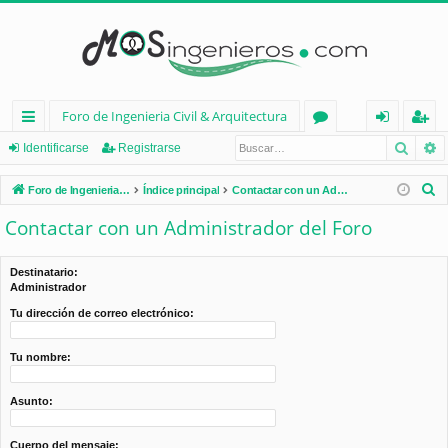
Foro de Ingenieria Civil & Arquitectura
Busca
B
nl
or
de
eg
Identificarse
Registrarse
ac
os
nt
ist
B
Foro de Ingenieria Civil & Arquitectura
Índice principal
Contactar con un Administrador del Foro
es
ifi
ra
u
Contactar con un Administrador del Foro
s
rá
ca
rs
c
pi
rs
e
Destinatario:
a
Administrador
d
e
r
Tu dirección de correo electrónico:
os
Tu nombre:
Asunto:
Cuerpo del mensaje: