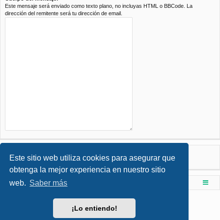
Este mensaje será enviado como texto plano, no incluyas HTML o BBCode. La
dirección del remitente será tu dirección de email.
Este sitio web utiliza cookies para asegurar que
obtenga la mejor experiencia en nuestro sitio
web.
Saber más
Foro de Ingenieria Civil & Arquitectura
Índice principal
Desarrollado por
phpBB
® Forum Software © phpBB Limited
¡Lo entiendo!
Style por
Arty
- phpBB 3.3 por MrGaby
Traducción al español por
phpBB España