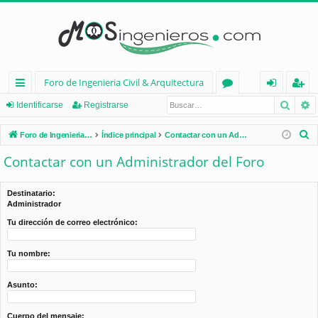
Foro de Ingenieria Civil & Arquitectura
Busca
B
nl
or
de
eg
Identificarse
Registrarse
ac
os
nt
ist
B
Foro de Ingenieria Civil & Arquitectura
Índice principal
Contactar con un Administrador del Foro
es
ifi
ra
u
Contactar con un Administrador del Foro
s
rá
ca
rs
c
pi
rs
e
Destinatario:
a
Administrador
d
e
r
Tu dirección de correo electrónico:
os
Tu nombre:
Asunto:
Cuerpo del mensaje: