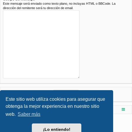
Este mensaje será enviado como texto plano, no incluyas HTML o BBCode. La
dirección del remitente será tu dirección de email.
Este sitio web utiliza cookies para asegurar que
obtenga la mejor experiencia en nuestro sitio
Foro de Ingenieria Civil & Arquitectura
Índice principal
web.
Saber más
Desarrollado por
phpBB
® Forum Software © phpBB Limited
Style por
Arty
- phpBB 3.3 por MrGaby
¡Lo entiendo!
Traducción al español por
phpBB España