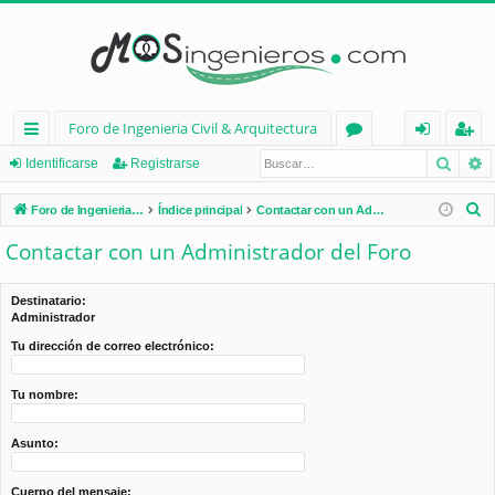
Foro de Ingenieria Civil & Arquitectura
Busca
B
nl
or
de
eg
Identificarse
Registrarse
ac
os
nt
ist
B
Foro de Ingenieria Civil & Arquitectura
Índice principal
Contactar con un Administrador del Foro
es
ifi
ra
u
Contactar con un Administrador del Foro
s
rá
ca
rs
c
pi
rs
e
Destinatario:
a
Administrador
d
e
r
Tu dirección de correo electrónico:
os
Tu nombre:
Asunto:
Cuerpo del mensaje: