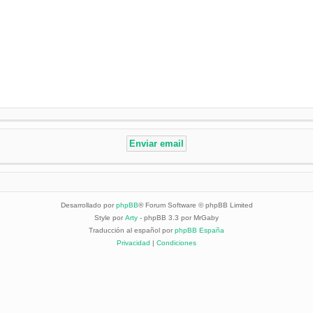
Desarrollado por
phpBB
® Forum Software © phpBB Limited
Style por
Arty
- phpBB 3.3 por MrGaby
Traducción al español por
phpBB España
Privacidad
|
Condiciones