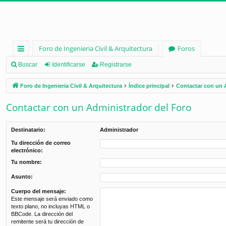
Foro de Ingenieria Civil & Arquitectura
Foros
nl
Buscar
Identificarse
Registrarse
ac
Foro de Ingenieria Civil & Arquitectura
Índice principal
Contactar con un 
es
Contactar con un Administrador del Foro
rá
pi
Destinatario:
Administrador
d
Tu dirección de correo
electrónico:
os
Tu nombre:
Asunto:
Cuerpo del mensaje:
Este mensaje será enviado como
texto plano, no incluyas HTML o
BBCode. La dirección del
remitente será tu dirección de