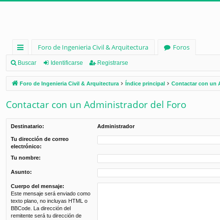
Foro de Ingenieria Civil & Arquitectura
Foros
nl
Buscar
Identificarse
Registrarse
ac
Foro de Ingenieria Civil & Arquitectura
Índice principal
Contactar con un 
es
Contactar con un Administrador del Foro
rá
pi
Destinatario:
Administrador
d
Tu dirección de correo
electrónico:
os
Tu nombre:
Asunto:
Cuerpo del mensaje:
Este mensaje será enviado como
texto plano, no incluyas HTML o
BBCode. La dirección del
remitente será tu dirección de