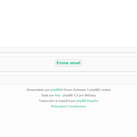
Desarrollado por
phpBB
® Forum Software © phpBB Limited
Style por
Arty
- phpBB 3.3 por MrGaby
Traducción al español por
phpBB España
Privacidad
|
Condiciones