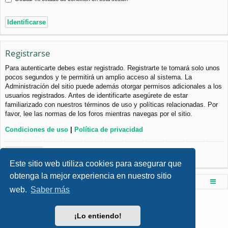
Registrarse
Para autenticarte debes estar registrado. Registrarte te tomará solo unos
pocos segundos y te permitirá un amplio acceso al sistema. La
Administración del sitio puede además otorgar permisos adicionales a los
usuarios registrados. Antes de identificarte asegúrete de estar
familiarizado con nuestros términos de uso y políticas relacionadas. Por
favor, lee las normas de los foros mientras navegas por el sitio.
Condiciones de uso
|
Política de privacidad
Registrarse
Este sitio web utiliza cookies para asegurar que
obtenga la mejor experiencia en nuestro sitio
Foro de Ingenieria Civil & Arquitectura
Índice principal
web.
Saber más
Desarrollado por
phpBB
® Forum Software © phpBB Limited
Style por
Arty
- phpBB 3.3 por MrGaby
¡Lo entiendo!
Traducción al español por
phpBB España
Privacidad
|
Condiciones