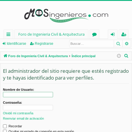
Foro de Ingenieria Civil & Arquitectura
Busca
B
nl
or
de
eg
Identificarse
Registrarse
ac
os
nt
ist
B
Foro de Ingenieria Civil & Arquitectura
Índice principal
es
ifi
ra
u
s
El administrador del sitio requiere que estés registrado
rá
ca
rs
c
y te hayas identificado para ver perfiles.
pi
rs
e
a
d
e
r
Nombre de Usuario:
os
Contraseña:
Olvidé mi contraseña
Reenviar email de activación
Recordar
Ocultar mi estado de conexión en esta sesión