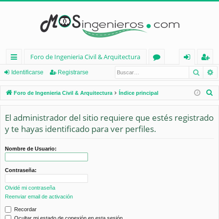
Foro de Ingenieria Civil & Arquitectura
Busca
B
nl
or
de
eg
Identificarse
Registrarse
ac
os
nt
ist
B
Foro de Ingenieria Civil & Arquitectura
Índice principal
es
ifi
ra
u
s
El administrador del sitio requiere que estés registrado
rá
ca
rs
c
y te hayas identificado para ver perfiles.
pi
rs
e
a
d
e
r
Nombre de Usuario:
os
Contraseña:
Olvidé mi contraseña
Reenviar email de activación
Recordar
Ocultar mi estado de conexión en esta sesión