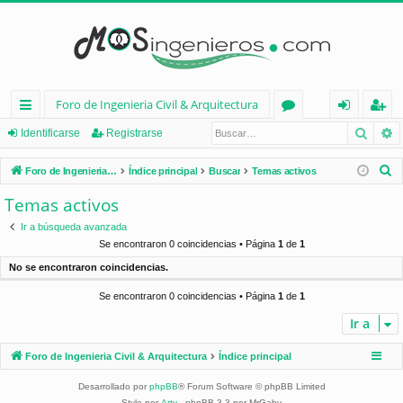
Foro de Ingenieria Civil & Arquitectura
Busca
B
nl
or
de
eg
Identificarse
Registrarse
ac
os
nt
ist
B
Foro de Ingenieria Civil & Arquitectura
Índice principal
Buscar
Temas activos
es
ifi
ra
u
Temas activos
s
rá
ca
rs
Ir a búsqueda avanzada
c
pi
rs
e
Se encontraron 0 coincidencias • Página
1
de
1
a
No se encontraron coincidencias.
d
e
r
Se encontraron 0 coincidencias • Página
1
de
1
os
Ir a
Foro de Ingenieria Civil & Arquitectura
Índice principal
Desarrollado por
phpBB
® Forum Software © phpBB Limited
Style por
Arty
- phpBB 3.3 por MrGaby