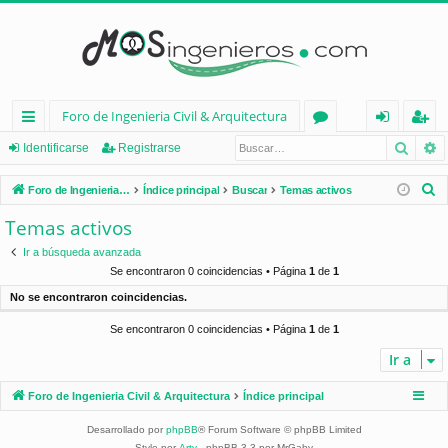
Foro de Ingenieria Civil & Arquitectura
Busca
B
nl
or
de
eg
Identificarse
Registrarse
ac
os
nt
ist
B
Foro de Ingenieria Civil & Arquitectura
Índice principal
Buscar
Temas activos
es
ifi
ra
u
Temas activos
s
rá
ca
rs
Ir a búsqueda avanzada
c
pi
rs
e
Se encontraron 0 coincidencias • Página
1
de
1
a
No se encontraron coincidencias.
d
e
r
Se encontraron 0 coincidencias • Página
1
de
1
os
Ir a
Foro de Ingenieria Civil & Arquitectura
Índice principal
Desarrollado por
phpBB
® Forum Software © phpBB Limited
Style por
Arty
- phpBB 3.3 por MrGaby