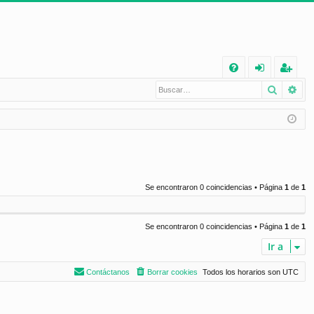
E
Buscar
Bú
FA
de
eg
Q
nt
ist
ifi
ra
ca
rs
rs
e
Se encontraron 0 coincidencias • Página
1
de
1
e
Se encontraron 0 coincidencias • Página
1
de
1
Ir a
Contáctanos
Borrar cookies
Todos los horarios son
UTC