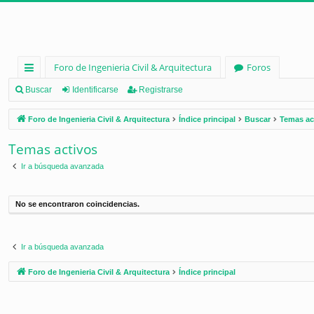
Foro de Ingenieria Civil & Arquitectura
Foros
nl
Buscar
Identificarse
Registrarse
ac
Foro de Ingenieria Civil & Arquitectura
Índice principal
Buscar
Temas ac
es
Temas activos
rá
Ir a búsqueda avanzada
pi
d
No se encontraron coincidencias.
os
Ir a búsqueda avanzada
Foro de Ingenieria Civil & Arquitectura
Índice principal