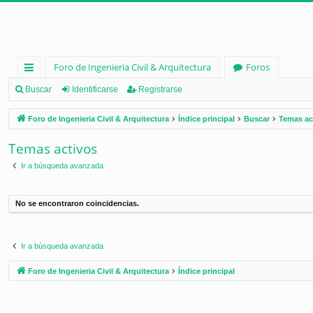
Foro de Ingenieria Civil & Arquitectura
Foros
nl
Buscar
Identificarse
Registrarse
ac
Foro de Ingenieria Civil & Arquitectura
Índice principal
Buscar
Temas ac
es
Temas activos
rá
Ir a búsqueda avanzada
pi
d
No se encontraron coincidencias.
os
Ir a búsqueda avanzada
Foro de Ingenieria Civil & Arquitectura
Índice principal