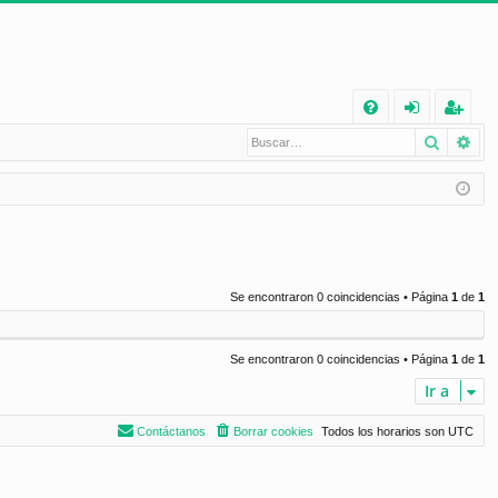
E
Buscar
Bú
FA
de
eg
Q
nt
ist
ifi
ra
ca
rs
rs
e
Se encontraron 0 coincidencias • Página
1
de
1
e
Se encontraron 0 coincidencias • Página
1
de
1
Ir a
Contáctanos
Borrar cookies
Todos los horarios son
UTC