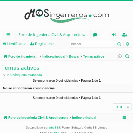
Foro de Ingenieria Civil & Arquitectura
Busca
B
nl
or
de
eg
Identificarse
Registrarse
ac
os
nt
ist
B
Foro de Ingenieria Civil & Arquitectura
Índice principal
Buscar
Temas activos
es
ifi
ra
u
Temas activos
s
rá
ca
rs
Ir a búsqueda avanzada
c
pi
rs
e
Se encontraron 0 coincidencias • Página
1
de
1
a
No se encontraron coincidencias.
d
e
r
Se encontraron 0 coincidencias • Página
1
de
1
os
Ir a
Foro de Ingenieria Civil & Arquitectura
Índice principal
Desarrollado por
phpBB
® Forum Software © phpBB Limited
Style por
Arty
- phpBB 3.3 por MrGaby