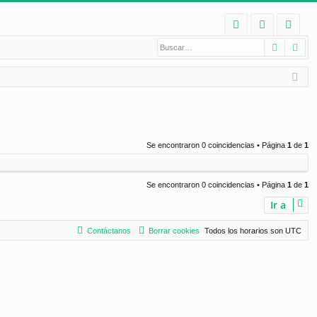
E
Buscar
Bú
FA
de
eg
Q
nt
ist
ifi
ra
ca
rs
rs
e
Se encontraron 0 coincidencias • Página
1
de
1
e
Se encontraron 0 coincidencias • Página
1
de
1
Ir a
Contáctanos
Borrar cookies
Todos los horarios son
UTC