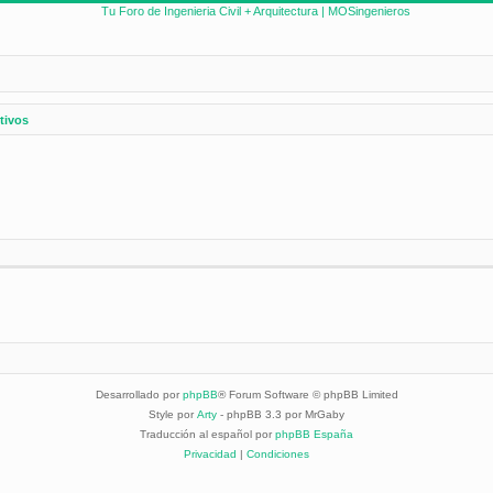
tivos
Desarrollado por
phpBB
® Forum Software © phpBB Limited
Style por
Arty
- phpBB 3.3 por MrGaby
Traducción al español por
phpBB España
Privacidad
|
Condiciones