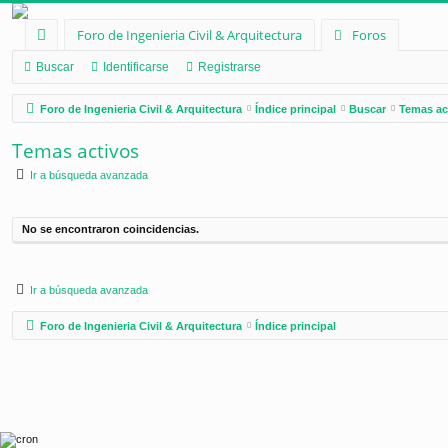
Foro de Ingenieria Civil & Arquitectura
Foros
nl
Buscar
Identificarse
Registrarse
ac
Foro de Ingenieria Civil & Arquitectura
Índice principal
Buscar
Temas ac
es
Temas activos
rá
Ir a búsqueda avanzada
pi
d
No se encontraron coincidencias.
os
Ir a búsqueda avanzada
Foro de Ingenieria Civil & Arquitectura
Índice principal